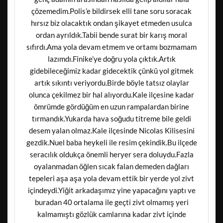
çözemedim.Polis’e bildirsek elli tane soru soracak
hırsız biz olacaktık ondan şikayet etmeden usulca
ordan ayrıldık.Tabii bende surat bir karış moral
sıfırdı.Ama yola devam etmem ve ortamı bozmamam
lazımdı.Finike’ye doğru yola çıktık.Artık
gidebileceğimiz kadar gidecektik çünkü yol gitmek
artık sıkıntı veriyordu.Birde böyle tatsız olaylar
olunca çekilmez bir hal alıyordu.Kale ilçesine kadar
ömrümde gördüğüm en uzun rampalardan birine
tırmandık.Yukarda hava soğudu titreme bile geldi
desem yalan olmaz.Kale ilçesinde Nicolas Kilisesini
gezdik.Nuel baba heykeli ile resim çekindik.Bu ilçede
seracılık oldukça önemli heryer sera doluydu.Fazla
oyalanmadan öğlen sıcak falan demeden dağları
tepeleri aşa aşa yola devam ettik bir yerde yol zivt
içindeydi.Yiğit arkadaşımız yine yapacağını yaptı ve
buradan 40 ortalama ile geçti zivt olmamış yeri
kalmamıştı gözlük camlarına kadar zivt içinde