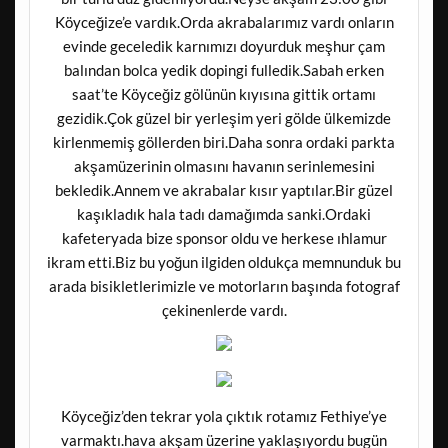
Köyceğize’e vardık.Orda akrabalarımız vardı onların
evinde geceledik karnımızı doyurduk meşhur çam
balından bolca yedik dopingi fulledik.Sabah erken
saat’te Köyceğiz gölünün kıyısına gittik ortamı
gezidik.Çok güzel bir yerleşim yeri gölde ülkemizde
kirlenmemiş göllerden biri.Daha sonra ordaki parkta
akşamüzerinin olmasını havanın serinlemesini
bekledik.Annem ve akrabalar kısır yaptılar.Bir güzel
kaşıkladık hala tadı damağımda sanki.Ordaki
kafeteryada bize sponsor oldu ve herkese ıhlamur
ikram etti.Biz bu yoğun ilgiden oldukça memnunduk bu
arada bisikletlerimizle ve motorların başında fotograf
çekinenlerde vardı.
Köyceğiz’den tekrar yola çıktık rotamız Fethiye’ye
varmaktı.hava akşam üzerine yaklaşıyordu bugün