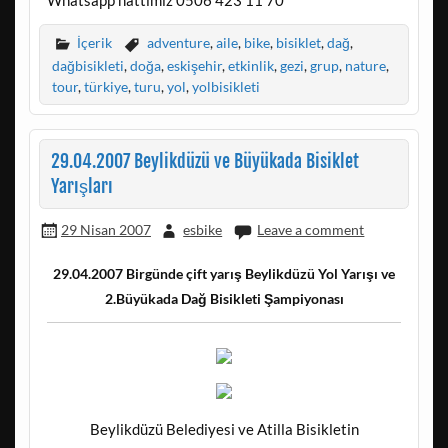
Whatsapp hattımız 0506 423 11 70
İçerik
adventure
,
aile
,
bike
,
bisiklet
,
dağ
,
dağbisikleti
,
doğa
,
eskişehir
,
etkinlik
,
gezi
,
grup
,
nature
,
tour
,
türkiye
,
turu
,
yol
,
yolbisikleti
29.04.2007 Beylikdüzü ve Büyükada Bisiklet
Yarışları
29 Nisan 2007
esbike
Leave a comment
29.04.2007 Birgünde çift yarış Beylikdüzü Yol Yarışı ve
2.Büyükada Dağ Bisikleti Şampiyonası
Beylikdüzü Belediyesi ve Atilla Bisikletin