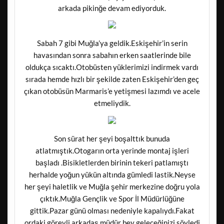
arkada pikinğe devam ediyorduk.
Sabah 7 gibi Muğla’ya geldik.Eskişehir’in serin
havasından sonra sabahın erken saatlerinde bile
oldukça sıcaktı.Otobüsten yüklerimizi indirmek vardı
sırada hemde hızlı bir şekilde zaten Eskişehir’den geç
çıkan otobüsün Marmaris’e yetişmesi lazımdı ve acele
etmeliydik.
Son sürat her şeyi boşalttık bunuda
atlatmıştık.Otogarın orta yerinde montaj işleri
başladı .Bisikletlerden birinin tekeri patlamıştı
herhalde yoğun yükün altında gümledi lastik.Neyse
her şeyi haletlik ve Muğla şehir merkezine doğru yola
çıktık.Muğla Gençlik ve Spor İl Müdürlüğüne
gittik.Pazar günü olması nedeniyle kapalıydı.Fakat
ordaki görevli arkadaş müdür bey geleceğinizi söyledi