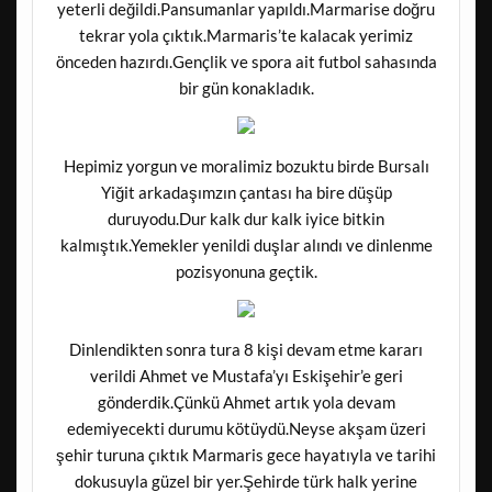
yeterli değildi.Pansumanlar yapıldı.Marmarise doğru
tekrar yola çıktık.Marmaris’te kalacak yerimiz
önceden hazırdı.Gençlik ve spora ait futbol sahasında
bir gün konakladık.
Hepimiz yorgun ve moralimiz bozuktu birde Bursalı
Yiğit arkadaşımzın çantası ha bire düşüp
duruyodu.Dur kalk dur kalk iyice bitkin
kalmıştık.Yemekler yenildi duşlar alındı ve dinlenme
pozisyonuna geçtik.
Dinlendikten sonra tura 8 kişi devam etme kararı
verildi Ahmet ve Mustafa’yı Eskişehir’e geri
gönderdik.Çünkü Ahmet artık yola devam
edemiyecekti durumu kötüydü.Neyse akşam üzeri
şehir turuna çıktık Marmaris gece hayatıyla ve tarihi
dokusuyla güzel bir yer.Şehirde türk halk yerine