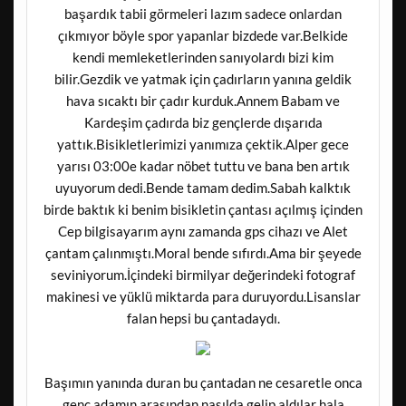
başardık tabii görmeleri lazım sadece onlardan
çıkmıyor böyle spor yapanlar bizdede var.Belkide
kendi memleketlerinden sanıyolardı bizi kim
bilir.Gezdik ve yatmak için çadırların yanına geldik
hava sıcaktı bir çadır kurduk.Annem Babam ve
Kardeşim çadırda biz gençlerde dışarıda
yattık.Bisikletlerimizi yanımıza çektik.Alper gece
yarısı 03:00e kadar nöbet tuttu ve bana ben artık
uyuyorum dedi.Bende tamam dedim.Sabah kalktık
birde baktık ki benim bisikletin çantası açılmış içinden
Cep bilgisayarım aynı zamanda gps cihazı ve Alet
çantam çalınmıştı.Moral bende sıfırdı.Ama bir şeyede
seviniyorum.İçindeki birmilyar değerindeki fotograf
makinesi ve yüklü miktarda para duruyordu.Lisanslar
falan hepsi bu çantadaydı.
Başımın yanında duran bu çantadan ne cesaretle onca
genç adamın arasından nasılda gelip aldılar hala