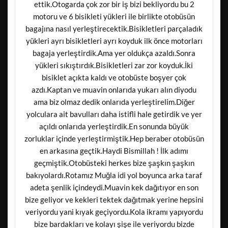
ettik.Otogarda çok zor bir iş bizi bekliyordu bu 2
motoru ve 6 bisikleti yükleri ile birlikte otobüsün
bagajına nasıl yerleştirecektik.Bisikletleri parçaladık
yükleri ayrı bisikletleri ayrı koyduk ilk önce motorları
bagaja yerleştirdik.Ama yer oldukça azaldı.Sonra
yükleri sıkıştırdık.Bisikletleri zar zor koyduk.İki
bisiklet açıkta kaldı ve otobüste boşyer çok
azdı.Kaptan ve muavin onlarıda yukarı alın diyodu
ama biz olmaz dedik onlarıda yerleştirelim.Diğer
yolculara ait bavulları daha istifli hale getirdik ve yer
açıldı onlarıda yerleştirdik.En sonunda büyük
zorluklar içinde yerleştirmiştik.Hep beraber otobüsün
en arkasına geçtik.Haydi Bismillah ! İlk adımı
geçmiştik.Otobüsteki herkes bize şaşkın şaşkın
bakıyolardı.Rotamız Muğla idi yol boyunca arka taraf
adeta şenlik içindeydi.Muavin kek dağıtıyor en son
bize geliyor ve kekleri tektek dağıtmak yerine hepsini
veriyordu yani kıyak geçiyordu.Kola ikramı yapıyordu
bize bardakları ve kolayı şişe ile veriyordu bizde