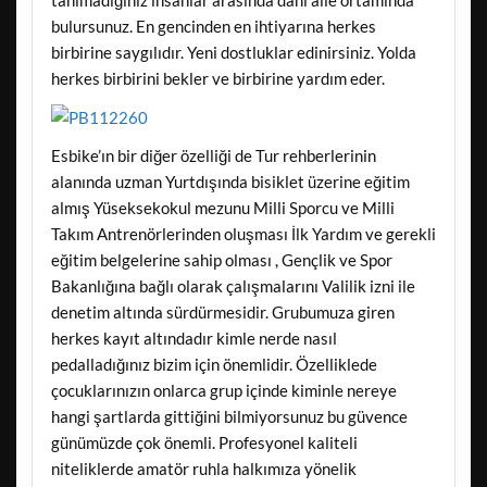
tanımadığınız insanlar arasında dahi aile ortamında
bulursunuz. En gencinden en ihtiyarına herkes
birbirine saygılıdır. Yeni dostluklar edinirsiniz. Yolda
herkes birbirini bekler ve birbirine yardım eder.
Esbike’ın bir diğer özelliği de Tur rehberlerinin
alanında uzman Yurtdışında bisiklet üzerine eğitim
almış Yüseksekokul mezunu Milli Sporcu ve Milli
Takım Antrenörlerinden oluşması İlk Yardım ve gerekli
eğitim belgelerine sahip olması , Gençlik ve Spor
Bakanlığına bağlı olarak çalışmalarını Valilik izni ile
denetim altında sürdürmesidir. Grubumuza giren
herkes kayıt altındadır kimle nerde nasıl
pedalladığınız bizim için önemlidir. Özelliklede
çocuklarınızın onlarca grup içinde kiminle nereye
hangi şartlarda gittiğini bilmiyorsunuz bu güvence
günümüzde çok önemli. Profesyonel kaliteli
niteliklerde amatör ruhla halkımıza yönelik