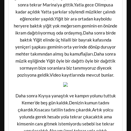
sonra tekrar Marina’ya gittik.Yatla gece Olimpusa
kadar açıldık Yatta şarkılar söylendi müzikler çalındı
eğlenceler yapıldı.Yiğit bir ara ortadan kayboldu
heryere baktık yiğit yok meğersem geminin en önünde
ikram dağıtılıyormuş oda ordaymış.Daha sonra birde
baktık Yiğit elinde üç hilalli bir bayrak kafasında
yeniçeri şapkası geminin orta yerinde dönüp duruyor
mehter takımından almış bu kamuflajları.Daha sonra
müzik eşliğinde Yiğit öyle bir dağıttı öyle bir dağıttik
sormayın bize soranlara biz tanımıyoruz diyecek
pozisyona geldik.Video kayıtlarında mevcut bunlar.
Daha sonra Kıyıya yanaştık ve kampın yolunu tuttuk
Kemer’de beş gün kaldık.Denizin kumun tadını
çıkardık.Kısacası tatilin tadını çıkardık.Artık yolcu
yolunda gerek hesabı yola tekrar çıkacaktık ama
kimsenin canı gitmek istemiyordu sebebi ise tekrar
yorulacaktık.Akşam üzeri tekrar yola çıktık