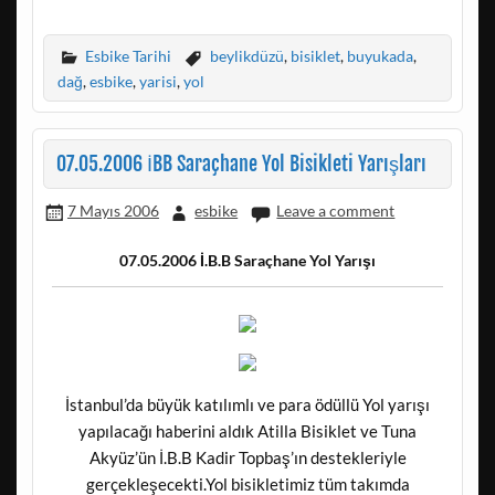
Esbike Tarihi
beylikdüzü
,
bisiklet
,
buyukada
,
dağ
,
esbike
,
yarisi
,
yol
07.05.2006 İBB Saraçhane Yol Bisikleti Yarışları
7 Mayıs 2006
esbike
Leave a comment
07.05.2006 İ.B.B Saraçhane Yol Yarışı
İstanbul’da büyük katılımlı ve para ödüllü Yol yarışı
yapılacağı haberini aldık Atilla Bisiklet ve Tuna
Akyüz’ün İ.B.B Kadir Topbaş’ın destekleriyle
gerçekleşecekti.Yol bisikletimiz tüm takımda