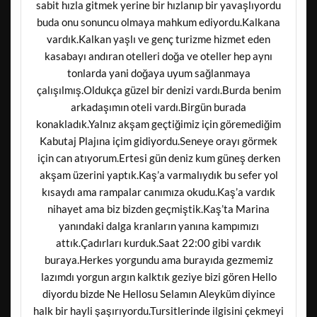
sabit hızla gitmek yerine bir hızlanıp bir yavaşlıyordu
buda onu sonuncu olmaya mahkum ediyordu.Kalkana
vardık.Kalkan yaşlı ve genç turizme hizmet eden
kasabayı andıran otelleri doğa ve oteller hep aynı
tonlarda yani doğaya uyum sağlanmaya
çalışılmış.Oldukça güzel bir denizi vardı.Burda benim
arkadaşımın oteli vardı.Birgün burada
konakladık.Yalnız akşam geçtiğimiz için göremediğim
Kabutaj Plajına içim gidiyordu.Seneye orayı görmek
için can atıyorum.Ertesi gün deniz kum güneş derken
akşam üzerini yaptık.Kaş’a varmalıydık bu sefer yol
kısaydı ama rampalar canımıza okudu.Kaş’a vardık
nihayet ama biz bizden geçmiştik.Kaş’ta Marina
yanındaki dalga kranların yanına kampımızı
attık.Çadırları kurduk.Saat 22:00 gibi vardık
buraya.Herkes yorgundu ama burayıda gezmemiz
lazımdı yorgun argın kalktık geziye bizi gören Hello
diyordu bizde Ne Hellosu Selamın Aleyküm diyince
halk bir hayli şaşırıyordu.Tursitlerinde ilgisini çekmeyi