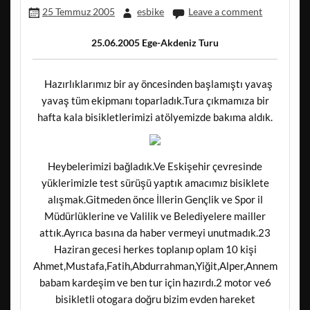
25 Temmuz 2005
esbike
Leave a comment
25.06.2005 Ege-Akdeniz Turu
Hazırlıklarımız bir ay öncesinden başlamıştı yavaş
yavaş tüm ekipmanı toparladık.Tura çıkmamıza bir
hafta kala bisikletlerimizi atölyemizde bakıma aldık.
Heybelerimizi bağladık.Ve Eskişehir çevresinde
yüklerimizle test sürüşü yaptık amacımız bisiklete
alışmak.Gitmeden önce İllerin Gençlik ve Spor il
Müdürlüklerine ve Valilik ve Belediyelere mailler
attık.Ayrıca basına da haber vermeyi unutmadık.23
Haziran gecesi herkes toplanıp oplam 10 kişi
Ahmet,Mustafa,Fatih,Abdurrahman,Yiğit,Alper,Annem
babam kardeşim ve ben tur için hazırdı.2 motor ve6
bisikletli otogara doğru bizim evden hareket