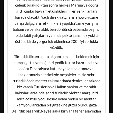
çelenk bırakıldıktan sonra herkes Marina’ya doğru
gitti çünkü bayram etkinliklerinin en renkli anları
burada olacaktı.Yağlı direk yatçıların showu yüzme
yarışı dalgıçların etkinlikleri yapıldı.Yüzme yarışına
babam ve ben katıldık ben dördüncü babamda beşinci
oldu.Tabii yatçıların yanında pekte şansımız yoktu
üstüne birde yorgunluk eklenince 200m’yi zorlukla
yüzdük.
Tören bittikten sonra akşam olmasını beklemek için
kampa gittik yemeğimizi yedik tekrar hazırlandık ve
doğru Feneralyına katılmaya.lambalarımız ve
kasklarımızla ellerimizde meşalelerimizle şehri
turladık önde mehter takımı arkada denizciler arkada
biz vardık.Turislerin ve Halkın şaşkın ve meraklı
bakışları arasında şehri turladık.Mehter marşı bizi
iyice coşturuyodu keşke yolda önden bir mehter
kamyonu arkadan biz gitsek ne güzel olurdu gaza
gelirdik basardık.Neyse şaka bir yana fener alayından