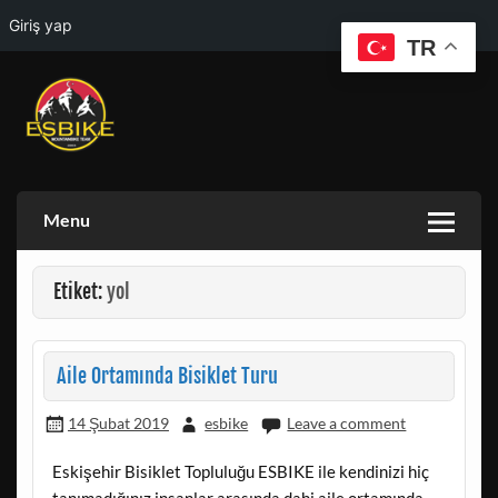
Giriş yap
TR
Skip
to
content
ESKISEHIR BISIKLET TOPLULUGU VE ESKISEHIR DOGA
ESBIKE & ESDAG
AKTIVITELERI GRUBU
Menu
Etiket:
yol
Aile Ortamında Bisiklet Turu
14 Şubat 2019
esbike
Leave a comment
Eskişehir Bisiklet Topluluğu ESBIKE ile kendinizi hiç