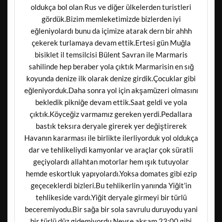
oldukça bol olan Rus ve diğer ülkelerden turistleri
gördük.Bizim memleketimizde bizlerden iyi
eğleniyolardı bunu da içimize atarak dern bir ahhh
çekerek turlamaya devam ettik.Ertesi gün Muğla
bisiklet il temsilcisi Bülent Savran ile Marmaris
sahilinde hep beraber yola çıktık Marmarisin en sığ
koyunda denize ilk olarak denize girdik.Çocuklar gibi
eğleniyorduk.Daha sonra yol için akşamüzeri olmasını
bekledik pikniğe devam ettik.Saat geldi ve yola
çıktık.Köyceğiz varmamız gereken yerdi.Pedallara
bastık teksıra deryale girerek yer değiştirerek
Havanın kararması ile birlikte ilerliyorduk yol oldukça
dar ve tehlikeliydi kamyonlar ve araçlar çok süratli
geçiyolardı allahtan motorlar hem ışık tutuyolar
hemde eskortluk yapıyolardı.Yoksa domates gibi ezip
geçeceklerdi bizleri.Bu tehlikerlin yanında Yiğit’in
tehlikeside vardı.Yiğit deryale girmeyi bir türlü
beceremiyodu.Bir sağa bir sola savrulu duruyodu yani
bir türlü düz gidemiyordu.Neyse akşam 23:00 gibi