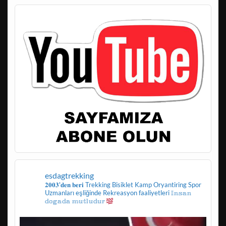
esdagtrekking
𝟐𝟎𝟎𝟑'𝐝𝐞𝐧 𝐛𝐞𝐫𝐢
Trekking
Bisiklet
Kamp
Oryantiring
Spor
Uzmanları eşliğinde
Rekreasyon faaliyetleri
𝕀𝕟𝕤𝕒𝕟
𝕕𝕠𝕘𝕒𝕕𝕒 𝕞𝕦𝕥𝕝𝕦𝕕𝕦𝕣