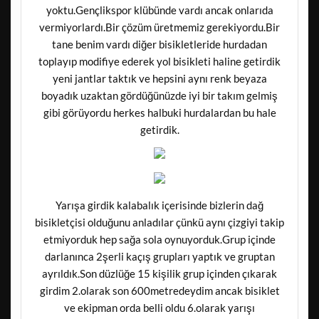
yoktu.Gençlikspor klübünde vardı ancak onlarıda
vermiyorlardı.Bir çözüm üretmemiz gerekiyordu.Bir
tane benim vardı diğer bisikletleride hurdadan
toplayıp modifiye ederek yol bisikleti haline getirdik
yeni jantlar taktık ve hepsini aynı renk beyaza
boyadık uzaktan gördüğünüzde iyi bir takım gelmiş
gibi görüyordu herkes halbuki hurdalardan bu hale
getirdik.
Yarışa girdik kalabalık içerisinde bizlerin dağ
bisikletçisi olduğunu anladılar çünkü aynı çizgiyi takip
etmiyorduk hep sağa sola oynuyorduk.Grup içinde
darlanınca 2şerli kaçış grupları yaptık ve gruptan
ayrıldık.Son düzlüğe 15 kişilik grup içinden çıkarak
girdim 2.olarak son 600metredeydim ancak bisiklet
ve ekipman orda belli oldu 6.olarak yarışı