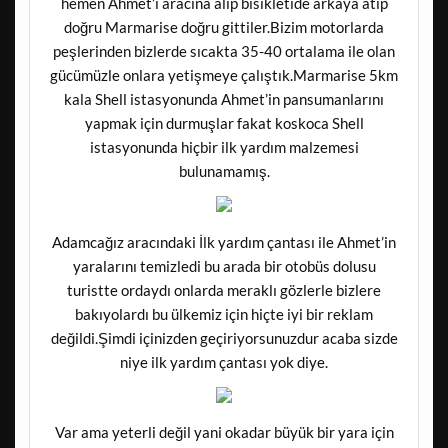
hemen Ahmet’i aracına alıp bisikletide arkaya atıp
doğru Marmarise doğru gittiler.Bizim motorlarda
peşlerinden bizlerde sıcakta 35-40 ortalama ile olan
gücümüzle onlara yetişmeye çalıştık.Marmarise 5km
kala Shell istasyonunda Ahmet’in pansumanlarını
yapmak için durmuşlar fakat koskoca Shell
istasyonunda hiçbir ilk yardım malzemesi
bulunamamış.
Adamcağız aracındaki İlk yardım çantası ile Ahmet’in
yaralarını temizledi bu arada bir otobüs dolusu
turistte ordaydı onlarda meraklı gözlerle bizlere
bakıyolardı bu ülkemiz için hiçte iyi bir reklam
değildi.Şimdi içinizden geçiriyorsunuzdur acaba sizde
niye ilk yardım çantası yok diye.
Var ama yeterli değil yani okadar büyük bir yara için