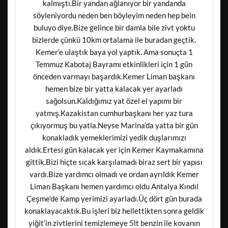
kalmıştı.Bir yandan ağlanıyor bir yandanda
söyleniyordu neden ben böyleyim neden hep bein
buluyo diye.Bize gelince bir damla bile zivt yoktu
bizlerde çünkü 10km ortalama ile buradan geçtik.
Kemer’e ulaştık baya yol yaptık. Ama sonuçta 1
Temmuz Kabotaj Bayramı etkinlikleri için 1 gün
önceden varmayı başardık.Kemer Liman başkanı
hemen bize bir yatta kalacak yer ayarladı
sağolsun.Kaldığımız yat özel el yapımı bir
yatmış.Kazakistan cumhurbaşkanı her yaz tura
çıkıyormuş bu yatla.Neyse Marina’da yatta bir gün
konakladık yemeklerimizi yedik duşlarımızı
aldık.Ertesi gün kalacak yer için Kemer Kaymakamına
gittik.Bizi hiçte sıcak karşılamadı biraz sert bir yapısı
vardı.Bize yardımcı olmadı ve ordan ayrıldık Kemer
Liman Başkanı hemen yardımcı oldu Antalya Kındıl
Çeşme’de Kamp yerimizi ayarladı.Üç dört gün burada
konaklayacaktık.Bu işleri biz hellettikten sonra geldik
yiğit’in zivtlerini temizlemeye 5lt benzin ile kovanın