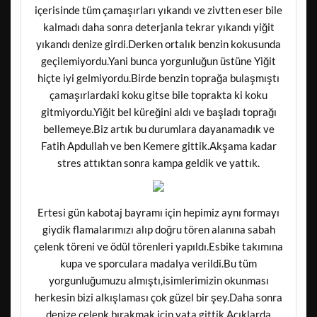
içerisinde tüm çamaşırları yıkandı ve zivtten eser bile
kalmadı daha sonra deterjanla tekrar yıkandı yiğit
yıkandı denize girdi.Derken ortalık benzin kokusunda
geçilemiyordu.Yani bunca yorgunluğun üstüne Yiğit
hiçte iyi gelmiyordu.Birde benzin toprağa bulaşmıştı
çamaşırlardaki koku gitse bile toprakta ki koku
gitmiyordu.Yiğit bel küreğini aldı ve başladı toprağı
bellemeye.Biz artık bu durumlara dayanamadık ve
Fatih Apdullah ve ben Kemere gittik.Akşama kadar
stres attıktan sonra kampa geldik ve yattık.
Ertesi gün kabotaj bayramı için hepimiz aynı formayı
giydik flamalarımızı alıp doğru tören alanına sabah
çelenk töreni ve ödül törenleri yapıldı.Esbike takımına
kupa ve sporculara madalya verildi.Bu tüm
yorgunluğumuzu almıştı,isimlerimizin okunması
herkesin bizi alkışlaması çok güzel bir şey.Daha sonra
denize çelenk bırakmak için yata gittik.Açıklarda