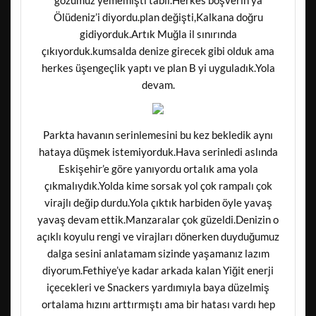
gözümüz yememişti tabii.Herkes boşverin ya
Ölüdeniz’i diyordu.plan değişti,Kalkana doğru
gidiyorduk.Artık Muğla il sınırında
çıkıyorduk.kumsalda denize girecek gibi olduk ama
herkes üşengeçlik yaptı ve plan B yi uyguladık.Yola
devam.
Parkta havanın serinlemesini bu kez bekledik aynı
hataya düşmek istemiyorduk.Hava serinledi aslında
Eskişehir’e göre yanıyordu ortalık ama yola
çıkmalıydık.Yolda kime sorsak yol çok rampalı çok
virajlı değip durdu.Yola çıktık harbiden öyle yavaş
yavaş devam ettik.Manzaralar çok güzeldi.Denizin o
açıklı koyulu rengi ve virajları dönerken duyduğumuz
dalga sesini anlatamam sizinde yaşamanız lazım
diyorum.Fethiye’ye kadar arkada kalan Yiğit enerji
içecekleri ve Snackers yardımıyla baya düzelmiş
ortalama hızını arttırmıştı ama bir hatası vardı hep