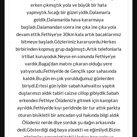
erken çıkmıştık yola ve büyük bir hata
yapmıştık.Sıcağı bir güzel yidik.Dalaman’a
geldik.Dalaman’da hava kararmaya
başladı.Dalamandan sonra ine çıka ine çıka yola
devam ettik.Fethiye’ye 30km kala artık bacaklarımız
bitmeye başladı.Gözlerimiz kararıyordu.Herkes
birbirinden kopmuş grup dağılmıştı.Artık telefonlarla
irtibat kuruyoduk.Neyse en sonunda Fethiye’ye
vardık.Bagaj’dan matını çıkaran olduğu yere
yatıyorudu.Fethiye’de de Gençlik spor sahasında
kaldık.Bu gün en çok yorulduğumuz günlerden
biriydi.Ertesi gün iyibir sabah kahvaltısı yaptık
duşlarımızı aldık tabiri caizse cillop gibiydik.Sabah
erkenden Fethiye Ölüdeniz’e gitmek için kamptan
ayrıldık.Fethiye’de kıyı şeridinde bir tur attık parkta
oturan bisikletli bir amcadan yol hakında bilgi aldık
Ölüdeniz nerde diye sorduk şu dağın arkasında
dedi.Gösterdiği dağ baya yüsekti ve eğimliydi.Bizim