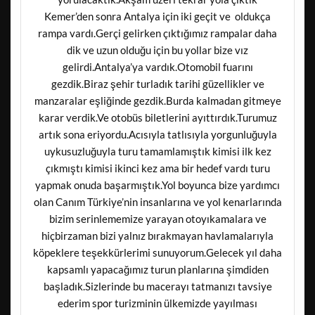
Kemer’den sonra Antalya için iki geçit ve oldukça
rampa vardı.Gerçi gelirken çıktığımız rampalar daha
dik ve uzun olduğu için bu yollar bize vız
gelirdi.Antalya’ya vardık.Otomobil fuarını
gezdik.Biraz şehir turladık tarihi güzellikler ve
manzaralar eşliğinde gezdik.Burda kalmadan gitmeye
karar verdik.Ve otobüs biletlerini ayıttırdık.Turumuz
artık sona eriyordu.Acısıyla tatlısıyla yorgunluğuyla
uykusuzluğuyla turu tamamlamıştık kimisi ilk kez
çıkmıştı kimisi ikinci kez ama bir hedef vardı turu
yapmak onuda başarmıştık.Yol boyunca bize yardımcı
olan Canım Türkiye’nin insanlarına ve yol kenarlarında
bizim serinlememize yarayan otoyıkamalara ve
hiçbirzaman bizi yalnız bırakmayan havlamalarıyla
köpeklere teşekkürlerimi sunuyorum.Gelecek yıl daha
kapsamlı yapacağımız turun planlarına şimdiden
başladık.Sizlerinde bu macerayı tatmanızı tavsiye
ederim spor turizminin ülkemizde yayılması