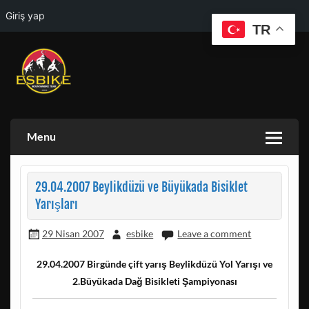
Giriş yap
TR
Skip
to
content
ESKISEHIR BISIKLET TOPLULUGU VE ESKISEHIR DOGA
ESBIKE & ESDAG
AKTIVITELERI GRUBU
Menu
29.04.2007 Beylikdüzü ve Büyükada Bisiklet
Yarışları
29 Nisan 2007
esbike
Leave a comment
29.04.2007 Birgünde çift yarış Beylikdüzü Yol Yarışı ve
2.Büyükada Dağ Bisikleti Şampiyonası