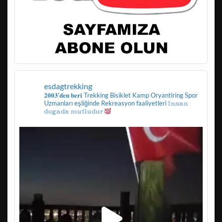
esdagtrekking
𝟐𝟎𝟎𝟑'𝐝𝐞𝐧 𝐛𝐞𝐫𝐢
Trekking
Bisiklet
Kamp
Oryantiring
Spor
Uzmanları eşliğinde
Rekreasyon faaliyetleri
𝕀𝕟𝕤𝕒𝕟
𝕕𝕠𝕘𝕒𝕕𝕒 𝕞𝕦𝕥𝕝𝕦𝕕𝕦𝕣