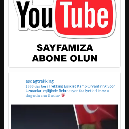
esdagtrekking
𝟐𝟎𝟎𝟑'𝐝𝐞𝐧 𝐛𝐞𝐫𝐢
Trekking
Bisiklet
Kamp
Oryantiring
Spor
Uzmanları eşliğinde
Rekreasyon faaliyetleri
𝕀𝕟𝕤𝕒𝕟
𝕕𝕠𝕘𝕒𝕕𝕒 𝕞𝕦𝕥𝕝𝕦𝕕𝕦𝕣