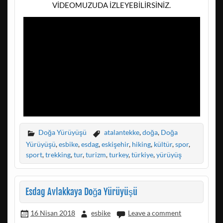
VİDEOMUZUDA İZLEYEBİLİRSİNİZ.
Doğa Yürüyüşü
atalantekke
,
doğa
,
Doğa
Yürüyüşü
,
esbike
,
esdag
,
eskişehir
,
hiking
,
kültür
,
spor
,
sport
,
trekking
,
tur
,
turizm
,
turkey
,
türkiye
,
yürüyüş
Esdag Avlakkaya Doğa Yürüyüşü
16 Nisan 2018
esbike
Leave a comment