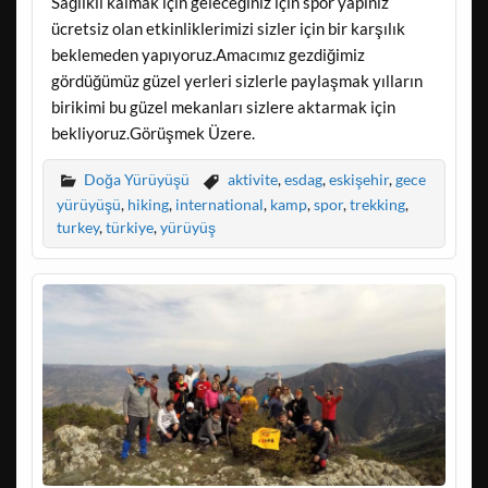
Sağlıklı kalmak için geleceğiniz için spor yapınız
ücretsiz olan etkinliklerimizi sizler için bir karşılık
beklemeden yapıyoruz.Amacımız gezdiğimiz
gördüğümüz güzel yerleri sizlerle paylaşmak yılların
birikimi bu güzel mekanları sizlere aktarmak için
bekliyoruz.Görüşmek Üzere.
Doğa Yürüyüşü
aktivite
,
esdag
,
eskişehir
,
gece
yürüyüşü
,
hiking
,
international
,
kamp
,
spor
,
trekking
,
turkey
,
türkiye
,
yürüyüş