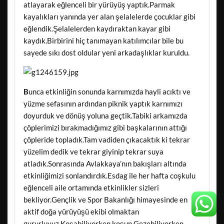
atlayarak eğlenceli bir yürüyüş yaptık.Parmak
kayalıkları yanında yer alan şelalelerde çocuklar gibi
eğlendik.Şelalelerden kaydıraktan kayar gibi
kaydık.Birbirini hiç tanımayan katılımcılar bile bu
sayede sıkı dost oldular yeni arkadaşlıklar kuruldu.
B
unca etkinliğin sonunda karnımızda hayli acıktı ve
yüzme sefasının ardından piknik yaptık karnımızı
doyurduk ve dönüş yoluna geçtik.Tabiki arkamızda
çöplerimizi bırakmadığımız gibi başkalarının attığı
çöpleride topladık.Tam vadiden çıkacaktık ki tekrar
yüzelim dedik ve tekrar giyinip tekrar suya
atladık.Sonrasında Avlakkaya’nın bakışları altında
etkinliğimizi sonlandırdık.Esdag ile her hafta coşkulu
eğlenceli aile ortamında etkinlikler sizleri
bekliyor.Gençlik ve Spor Bakanlığı himayesinde en
aktif doğa yürüyüşü ekibi olmaktan
gururluyuz.Koşabiliyorken koşun Gezebiliyorken