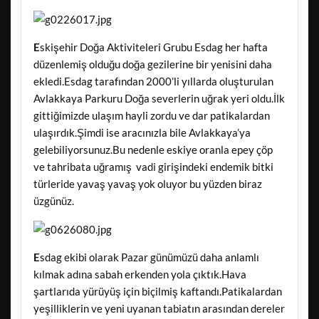
E
skişehir Doğa Aktiviteleri Grubu Esdag her hafta
düzenlemiş olduğu doğa gezilerine bir yenisini daha
ekledi.Esdag tarafından 2000’li yıllarda oluşturulan
Avlakkaya Parkuru Doğa severlerin uğrak yeri oldu.İlk
gittiğimizde ulaşım hayli zordu ve dar patikalardan
ulaşırdık.Şimdi ise aracınızla bile Avlakkaya’ya
gelebiliyorsunuz.Bu nedenle eskiye oranla epey çöp
ve tahribata uğramış vadi girişindeki endemik bitki
türleride yavaş yavaş yok oluyor bu yüzden biraz
üzgünüz.
E
sdag ekibi olarak Pazar günümüzü daha anlamlı
kılmak adına sabah erkenden yola çıktık.Hava
şartlarıda yürüyüş için biçilmiş kaftandı.Patikalardan
yeşilliklerin ve yeni uyanan tabiatın arasından dereler