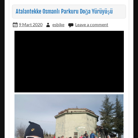
Atalantekke Osmanlı Parkuru Doğa Yürüyüşü
9 Mart 2020
esbike
Leave a comment