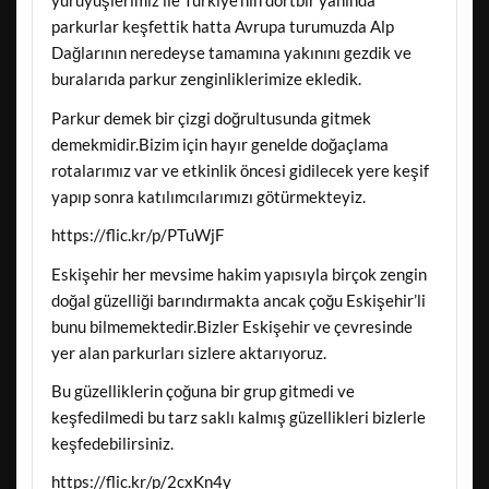
yürüyüşlerimiz ile Türkiye’nin dörtbir yanında
parkurlar keşfettik hatta Avrupa turumuzda Alp
Dağlarının neredeyse tamamına yakınını gezdik ve
buralarıda parkur zenginliklerimize ekledik.
Parkur demek bir çizgi doğrultusunda gitmek
demekmidir.Bizim için hayır genelde doğaçlama
rotalarımız var ve etkinlik öncesi gidilecek yere keşif
yapıp sonra katılımcılarımızı götürmekteyiz.
https://flic.kr/p/PTuWjF
Eskişehir her mevsime hakim yapısıyla birçok zengin
doğal güzelliği barındırmakta ancak çoğu Eskişehir’li
bunu bilmemektedir.Bizler Eskişehir ve çevresinde
yer alan parkurları sizlere aktarıyoruz.
Bu güzelliklerin çoğuna bir grup gitmedi ve
keşfedilmedi bu tarz saklı kalmış güzellikleri bizlerle
keşfedebilirsiniz.
https://flic.kr/p/2cxKn4y