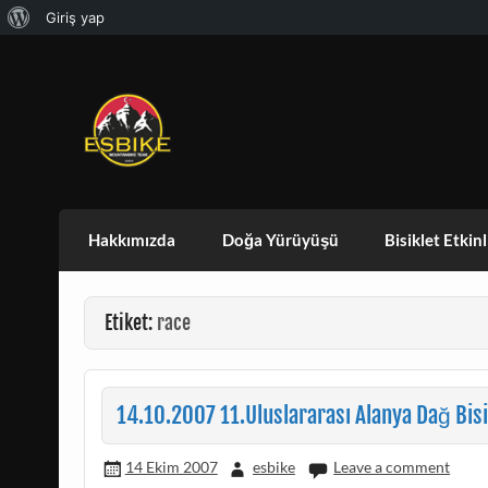
WordPress
Giriş yap
Skip
hakkında
to
content
ESBIKE & ESDAG
ESKISEHIR BISIKLET TOPLULUGU VE ES
Hakkımızda
Doğa Yürüyüşü
Bisiklet Etkinl
Etiket:
race
14.10.2007 11.Uluslararası Alanya Dağ Bisi
14 Ekim 2007
esbike
Leave a comment