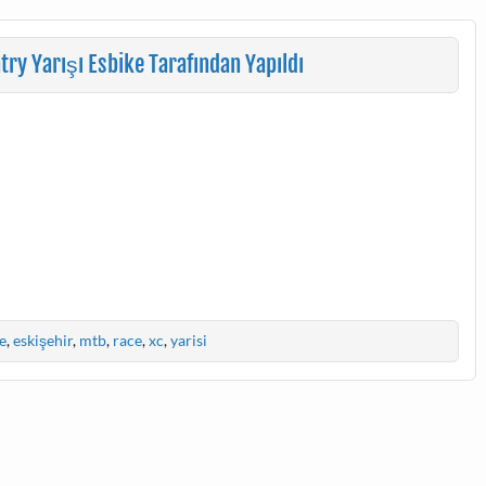
y Yarışı Esbike Tarafından Yapıldı
e
,
eskişehir
,
mtb
,
race
,
xc
,
yarisi