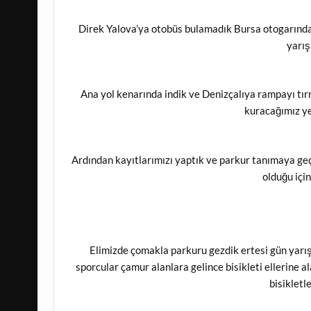
Direk Yalova’ya otobüs bulamadık Bursa otogarınd
yarış
Ana yol kenarında indik ve Denizçalıya rampayı tır
kuracağımız yer
Ardından kayıtlarımızı yaptık ve parkur tanımaya ge
olduğu için
Elimizde çomakla parkuru gezdik ertesi gün yarışt
sporcular çamur alanlara gelince bisikleti ellerine 
bisikletl