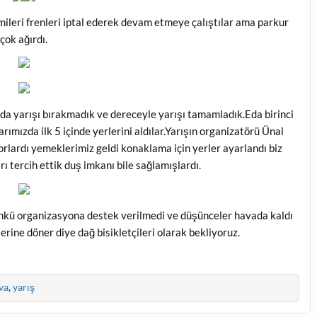
imileri frenleri iptal ederek devam etmeye çalıştılar ama parkur
çok ağırdı.
da yarışı bırakmadık ve dereceyle yarışı tamamladık.Eda birinci
arımızda ilk 5 içinde yerlerini aldılar.Yarışın organizatörü Ünal
orlardı yemeklerimiz geldi konaklama için yerler ayarlandı biz
ı tercih ettik duş imkanı bile sağlamışlardı.
nkü organizasyona destek verilmedi ve düşünceler havada kaldı
lerine döner diye dağ bisikletçileri olarak bekliyoruz.
va
,
yarış