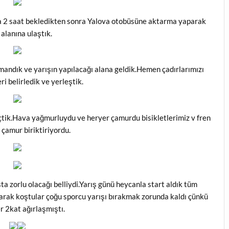
a 2 saat bekledikten sonra Yalova otobüsüne aktarma yaparak
 alanına ulaştık.
mandık ve yarışın yapılacağı alana geldik.Hemen çadırlarımızı
i belirledik ve yerleştik.
çtik.Hava yağmurluydu ve heryer çamurdu bisikletlerimiz v fren
 çamur biriktiriyordu.
a zorlu olacağı belliydi.Yarış günü heycanla start aldık tüm
alarak koştular çoğu sporcu yarışı bırakmak zorunda kaldı çünkü
er 2kat ağırlaşmıştı.