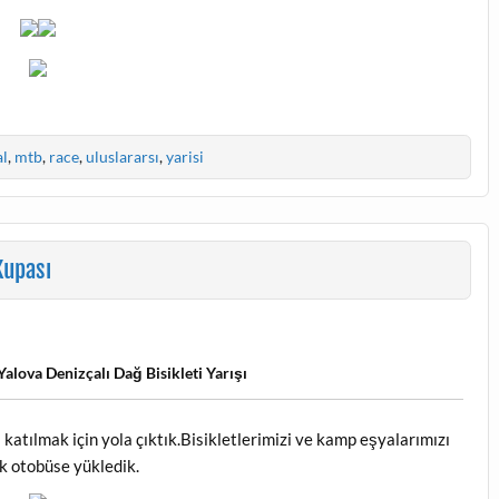
al
,
mtb
,
race
,
uluslararsı
,
yarisi
Kupası
Yalova Denizçalı Dağ Bisikleti Yarışı
 katılmak için yola çıktık.Bisikletlerimizi ve kamp eşyalarımızı
ık otobüse yükledik.