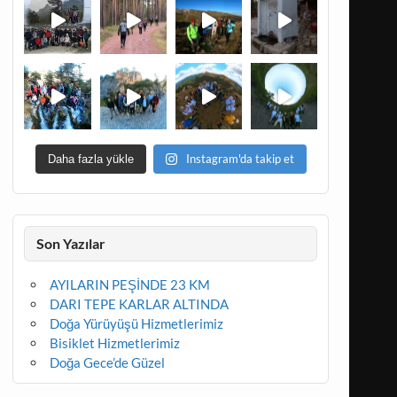
Instagram'da takip et
Daha fazla yükle
Son Yazılar
AYILARIN PEŞİNDE 23 KM
DARI TEPE KARLAR ALTINDA
Doğa Yürüyüşü Hizmetlerimiz
Bisiklet Hizmetlerimiz
Doğa Gece’de Güzel