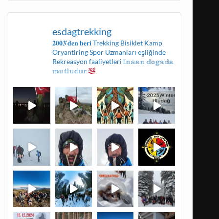
esdagtrekking
𝟐𝟎𝟎𝟑'𝐝𝐞𝐧 𝐛𝐞𝐫𝐢
Trekking
Bisiklet
Kamp
Oryantiring
Spor Uzmanları eşliğinde
Rekreasyon faaliyetleri
𝕀𝕟𝕤𝕒𝕟 𝕕𝕠𝕘𝕒𝕕𝕒
𝕞𝕦𝕥𝕝𝕦𝕕𝕦𝕣