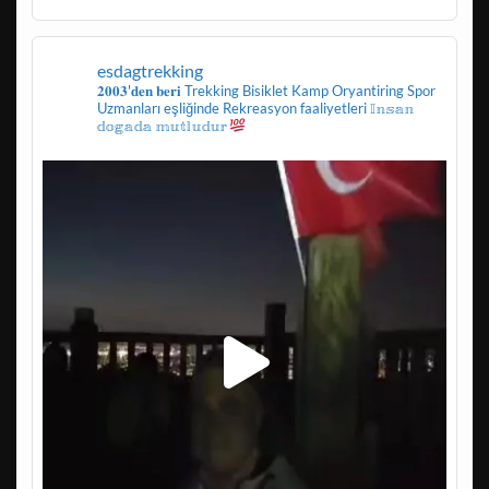
esdagtrekking
𝟐𝟎𝟎𝟑'𝐝𝐞𝐧 𝐛𝐞𝐫𝐢
Trekking
Bisiklet
Kamp
Oryantiring
Spor
Uzmanları eşliğinde
Rekreasyon faaliyetleri
𝕀𝕟𝕤𝕒𝕟
𝕕𝕠𝕘𝕒𝕕𝕒 𝕞𝕦𝕥𝕝𝕦𝕕𝕦𝕣