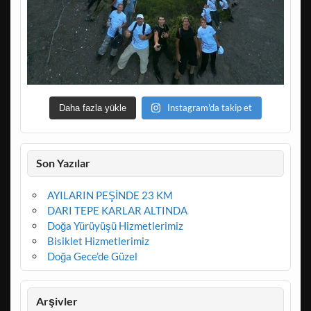
Instagram'da takip et
Daha fazla yükle
Son Yazılar
AYILARIN PEŞİNDE 23 KM
DARI TEPE KARLAR ALTINDA
Doğa Yürüyüşü Hizmetlerimiz
Bisiklet Hizmetlerimiz
Doğa Gece’de Güzel
Arşivler