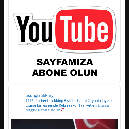
esdagtrekking
𝟐𝟎𝟎𝟑'𝐝𝐞𝐧 𝐛𝐞𝐫𝐢
Trekking
Bisiklet
Kamp
Oryantiring
Spor
Uzmanları eşliğinde
Rekreasyon faaliyetleri
𝕀𝕟𝕤𝕒𝕟
𝕕𝕠𝕘𝕒𝕕𝕒 𝕞𝕦𝕥𝕝𝕦𝕕𝕦𝕣