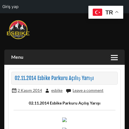
Giriş yap
TR
Skip
to
content
ESKISEHIR BISIKLET TOPLULUGU VE ESKISEHIR DOGA
ESBIKE & ESDAG
AKTIVITELERI GRUBU
Menu
02.11.2014 Esbike Parkuru Açılış Yarışı
2 Kasım 2014
esbike
Leave a comment
02.11.2014 Esbike Parkuru Açılış Yarışı