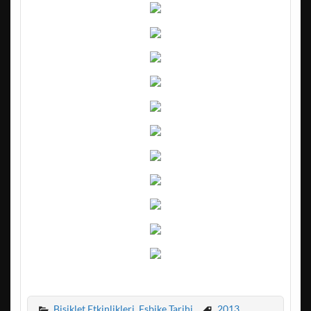
Bisiklet Etkinlikleri
,
Esbike Tarihi
2013
,