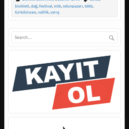
bisikleti
,
dağ
,
festival
,
mtb
,
odunpazarı
,
tdkb
,
türkdünyası
,
valilik
,
yarış