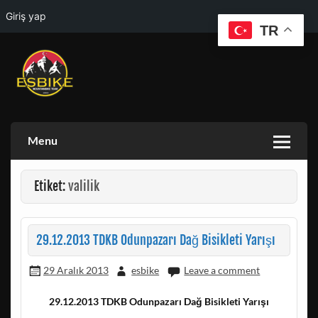
Giriş yap
TR
Skip
to
content
ESKISEHIR BISIKLET TOPLULUGU VE ESKISEHIR DOGA
ESBIKE & ESDAG
AKTIVITELERI GRUBU
Menu
Etiket:
valilik
29.12.2013 TDKB Odunpazarı Dağ Bisikleti Yarışı
29 Aralık 2013
esbike
Leave a comment
29.12.2013 TDKB Odunpazarı Dağ Bisikleti Yarışı