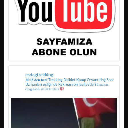
esdagtrekking
𝟐𝟎𝟎𝟑'𝐝𝐞𝐧 𝐛𝐞𝐫𝐢
Trekking
Bisiklet
Kamp
Oryantiring
Spor
Uzmanları eşliğinde
Rekreasyon faaliyetleri
𝕀𝕟𝕤𝕒𝕟
𝕕𝕠𝕘𝕒𝕕𝕒 𝕞𝕦𝕥𝕝𝕦𝕕𝕦𝕣