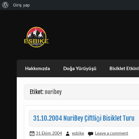
WordPress
Giriş yap
Skip
hakkında
to
content
ESBIKE & ESDAG
ESKISEHIR BISIKLET TOPLULUGU VE ES
Hakkımızda
Doğa Yürüyüşü
Bisiklet Etkinl
Etiket:
nuribey
31.10.2004 NuriBey Çiftliği Bisiklet Turu
31 Ekim 2004
esbike
Leave a comment