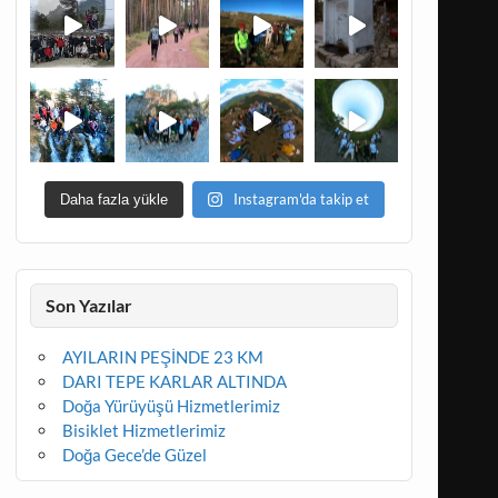
Instagram'da takip et
Daha fazla yükle
Son Yazılar
AYILARIN PEŞİNDE 23 KM
DARI TEPE KARLAR ALTINDA
Doğa Yürüyüşü Hizmetlerimiz
Bisiklet Hizmetlerimiz
Doğa Gece’de Güzel