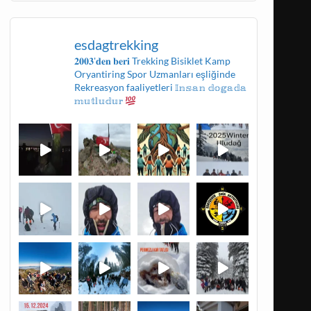
esdagtrekking
𝟐𝟎𝟎𝟑'𝐝𝐞𝐧 𝐛𝐞𝐫𝐢
Trekking
Bisiklet
Kamp
Oryantiring
Spor Uzmanları eşliğinde
Rekreasyon faaliyetleri
𝕀𝕟𝕤𝕒𝕟 𝕕𝕠𝕘𝕒𝕕𝕒
𝕞𝕦𝕥𝕝𝕦𝕕𝕦𝕣