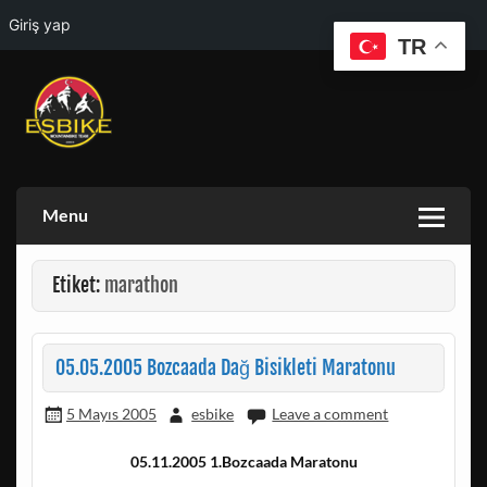
Giriş yap
TR
Skip
to
content
ESKISEHIR BISIKLET TOPLULUGU VE ESKISEHIR DOGA
ESBIKE & ESDAG
AKTIVITELERI GRUBU
Menu
Etiket:
marathon
05.05.2005 Bozcaada Dağ Bisikleti Maratonu
5 Mayıs 2005
esbike
Leave a comment
05.11.2005 1.Bozcaada Maratonu