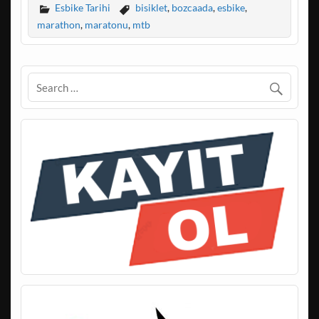
Esbike Tarihi
bisiklet
,
bozcaada
,
esbike
,
marathon
,
maratonu
,
mtb