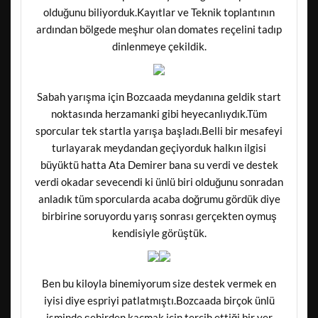
olduğunu biliyorduk.Kayıtlar ve Teknik toplantının
ardından bölgede meşhur olan domates reçelini tadıp
dinlenmeye çekildik.
Sabah yarışma için Bozcaada meydanına geldik start
noktasında herzamanki gibi heyecanlıydık.Tüm
sporcular tek startla yarışa başladı.Belli bir mesafeyi
turlayarak meydandan geçiyorduk halkın ilgisi
büyüktü hatta Ata Demirer bana su verdi ve destek
verdi okadar sevecendi ki ünlü biri olduğunu sonradan
anladık tüm sporcularda acaba doğrumu gördük diye
birbirine soruyordu yarış sonrası gerçekten oymuş
kendisiyle görüştük.
Ben bu kiloyla binemiyorum size destek vermek en
iyisi diye espriyi patlatmıştı.Bozcaada birçok ünlü
isminde şehirden kaçmak için tercih ettiği bir yer