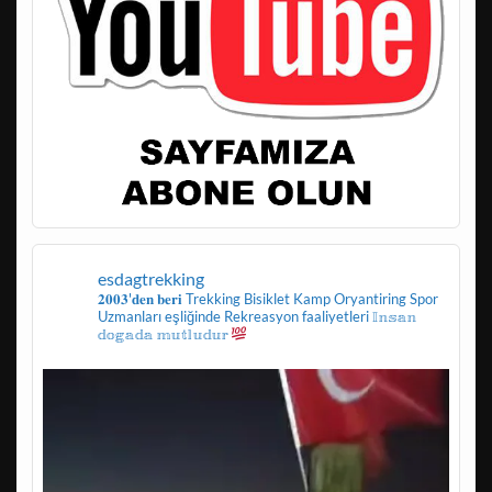
esdagtrekking
𝟐𝟎𝟎𝟑'𝐝𝐞𝐧 𝐛𝐞𝐫𝐢
Trekking
Bisiklet
Kamp
Oryantiring
Spor
Uzmanları eşliğinde
Rekreasyon faaliyetleri
𝕀𝕟𝕤𝕒𝕟
𝕕𝕠𝕘𝕒𝕕𝕒 𝕞𝕦𝕥𝕝𝕦𝕕𝕦𝕣