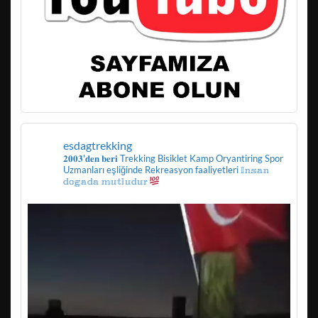
esdagtrekking
𝟐𝟎𝟎𝟑'𝐝𝐞𝐧 𝐛𝐞𝐫𝐢
Trekking
Bisiklet
Kamp
Oryantiring
Spor
Uzmanları eşliğinde
Rekreasyon faaliyetleri
𝕀𝕟𝕤𝕒𝕟
𝕕𝕠𝕘𝕒𝕕𝕒 𝕞𝕦𝕥𝕝𝕦𝕕𝕦𝕣