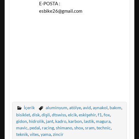
E-POSTA :
esbike26@gmail.com
İçerik
aluminyum
,
atölye
,
avid
,
aynakol
,
bakım
,
bisiklet
,
disk
,
dişli
,
dtswiss
,
elcik
,
eskişehir
,
f1
,
fox
,
gidon
,
hidrolik
,
jant
,
kadro
,
karbon
,
lastik
,
magura
,
mavic
,
pedal
,
racing
,
shimano
,
shox
,
sram
,
technic
,
teknik
,
vites
,
yama
,
zincir