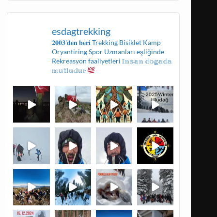
esdagtrekking
𝟐𝟎𝟎𝟑'𝐝𝐞𝐧 𝐛𝐞𝐫𝐢
Trekking
Bisiklet
Kamp
Oryantiring
Spor Uzmanları eşliğinde
Rekreasyon faaliyetleri
𝕀𝕟𝕤𝕒𝕟 𝕕𝕠𝕘𝕒𝕕𝕒
𝕞𝕦𝕥𝕝𝕦𝕕𝕦𝕣