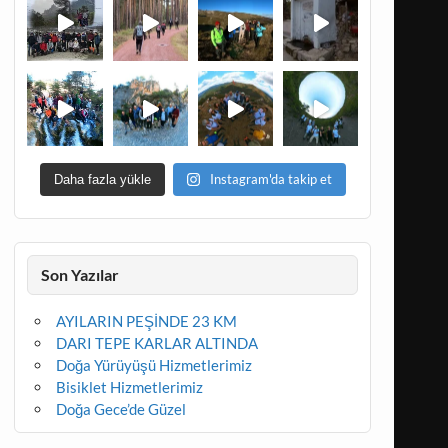
Instagram'da takip et
Daha fazla yükle
Son Yazılar
AYILARIN PEŞİNDE 23 KM
DARI TEPE KARLAR ALTINDA
Doğa Yürüyüşü Hizmetlerimiz
Bisiklet Hizmetlerimiz
Doğa Gece’de Güzel