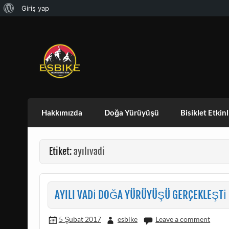
WordPress
Giriş yap
Skip
hakkında
to
content
ESBIKE & ESDAG
ESKISEHIR BISIKLET TOPLULUGU VE ES
Hakkımızda
Doğa Yürüyüşü
Bisiklet Etkinl
Etiket:
ayılıvadi
AYILI VADİ DOĞA YÜRÜYÜŞÜ GERÇEKLEŞTİ
5 Şubat 2017
esbike
Leave a comment