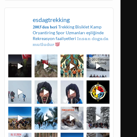
esdagtrekking
𝟐𝟎𝟎𝟑'𝐝𝐞𝐧 𝐛𝐞𝐫𝐢
Trekking
Bisiklet
Kamp
Oryantiring
Spor Uzmanları eşliğinde
Rekreasyon faaliyetleri
𝕀𝕟𝕤𝕒𝕟 𝕕𝕠𝕘𝕒𝕕𝕒
𝕞𝕦𝕥𝕝𝕦𝕕𝕦𝕣