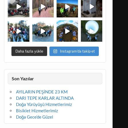
Instagram'da takip et
Daha fazla yükle
Son Yazılar
AYILARIN PEŞİNDE 23 KM
DARI TEPE KARLAR ALTINDA
Doğa Yürüyüşü Hizmetlerimiz
Bisiklet Hizmetlerimiz
Doğa Gece’de Güzel