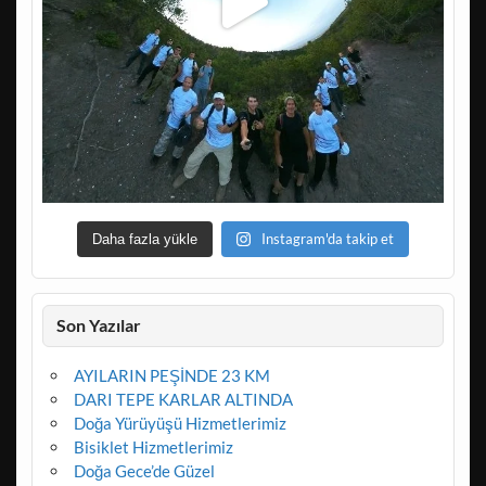
Instagram'da takip et
Daha fazla yükle
Son Yazılar
AYILARIN PEŞİNDE 23 KM
DARI TEPE KARLAR ALTINDA
Doğa Yürüyüşü Hizmetlerimiz
Bisiklet Hizmetlerimiz
Doğa Gece’de Güzel