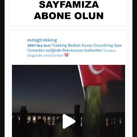
esdagtrekking
𝟐𝟎𝟎𝟑'𝐝𝐞𝐧 𝐛𝐞𝐫𝐢
Trekking
Bisiklet
Kamp
Oryantiring
Spor
Uzmanları eşliğinde
Rekreasyon faaliyetleri
𝕀𝕟𝕤𝕒𝕟
𝕕𝕠𝕘𝕒𝕕𝕒 𝕞𝕦𝕥𝕝𝕦𝕕𝕦𝕣