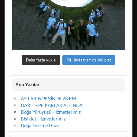
Instagram'da takip et
Daha fazla yükle
Son Yazılar
AYILARIN PEŞİNDE 23 KM
DARI TEPE KARLAR ALTINDA
Doğa Yürüyüşü Hizmetlerimiz
Bisiklet Hizmetlerimiz
Doğa Gece’de Güzel