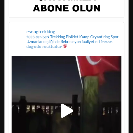
esdagtrekking
𝟐𝟎𝟎𝟑'𝐝𝐞𝐧 𝐛𝐞𝐫𝐢
Trekking
Bisiklet
Kamp
Oryantiring
Spor
Uzmanları eşliğinde
Rekreasyon faaliyetleri
𝕀𝕟𝕤𝕒𝕟
𝕕𝕠𝕘𝕒𝕕𝕒 𝕞𝕦𝕥𝕝𝕦𝕕𝕦𝕣