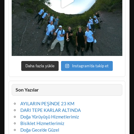
Instagram'da takip et
Daha fazla yükle
Son Yazılar
AYILARIN PEŞİNDE 23 KM
DARI TEPE KARLAR ALTINDA
Doğa Yürüyüşü Hizmetlerimiz
Bisiklet Hizmetlerimiz
Doğa Gece’de Güzel