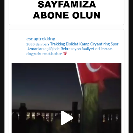
esdagtrekking
𝟐𝟎𝟎𝟑'𝐝𝐞𝐧 𝐛𝐞𝐫𝐢
Trekking
Bisiklet
Kamp
Oryantiring
Spor
Uzmanları eşliğinde
Rekreasyon faaliyetleri
𝕀𝕟𝕤𝕒𝕟
𝕕𝕠𝕘𝕒𝕕𝕒 𝕞𝕦𝕥𝕝𝕦𝕕𝕦𝕣