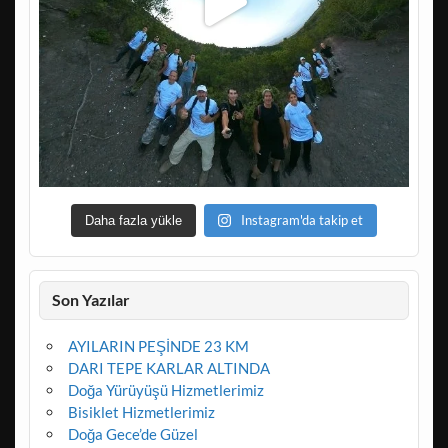
Instagram'da takip et
Daha fazla yükle
Son Yazılar
AYILARIN PEŞİNDE 23 KM
DARI TEPE KARLAR ALTINDA
Doğa Yürüyüşü Hizmetlerimiz
Bisiklet Hizmetlerimiz
Doğa Gece’de Güzel