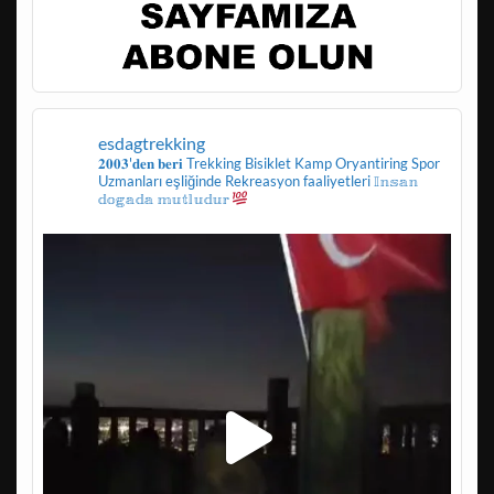
esdagtrekking
𝟐𝟎𝟎𝟑'𝐝𝐞𝐧 𝐛𝐞𝐫𝐢
Trekking
Bisiklet
Kamp
Oryantiring
Spor
Uzmanları eşliğinde
Rekreasyon faaliyetleri
𝕀𝕟𝕤𝕒𝕟
𝕕𝕠𝕘𝕒𝕕𝕒 𝕞𝕦𝕥𝕝𝕦𝕕𝕦𝕣