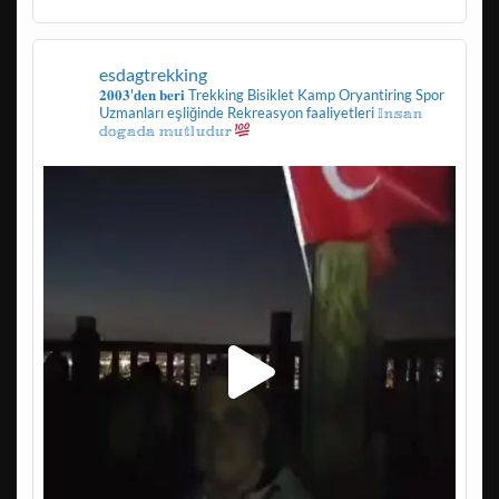
esdagtrekking
𝟐𝟎𝟎𝟑'𝐝𝐞𝐧 𝐛𝐞𝐫𝐢
Trekking
Bisiklet
Kamp
Oryantiring
Spor
Uzmanları eşliğinde
Rekreasyon faaliyetleri
𝕀𝕟𝕤𝕒𝕟
𝕕𝕠𝕘𝕒𝕕𝕒 𝕞𝕦𝕥𝕝𝕦𝕕𝕦𝕣