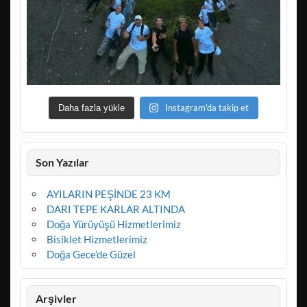
Instagram'da takip et
Daha fazla yükle
Son Yazılar
AYILARIN PEŞİNDE 23 KM
DARI TEPE KARLAR ALTINDA
Doğa Yürüyüşü Hizmetlerimiz
Bisiklet Hizmetlerimiz
Doğa Gece’de Güzel
Arşivler