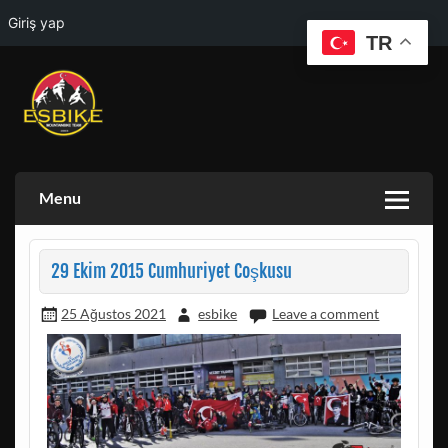
Giriş yap
TR
Skip
to
content
ESKISEHIR BISIKLET TOPLULUGU VE ESKISEHIR DOGA
ESBIKE & ESDAG
AKTIVITELERI GRUBU
Menu
29 Ekim 2015 Cumhuriyet Coşkusu
25 Ağustos 2021
esbike
Leave a comment