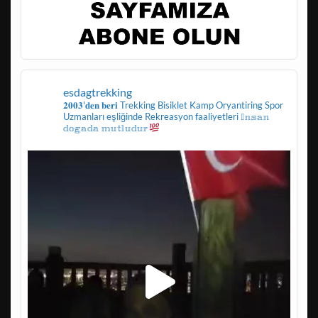
esdagtrekking
𝟐𝟎𝟎𝟑'𝐝𝐞𝐧 𝐛𝐞𝐫𝐢
Trekking
Bisiklet
Kamp
Oryantiring
Spor
Uzmanları eşliğinde
Rekreasyon faaliyetleri
𝕀𝕟𝕤𝕒𝕟
𝕕𝕠𝕘𝕒𝕕𝕒 𝕞𝕦𝕥𝕝𝕦𝕕𝕦𝕣