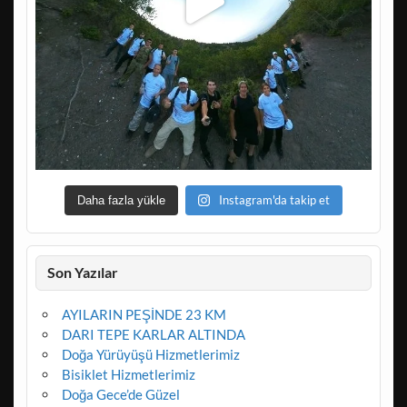
Instagram'da takip et
Daha fazla yükle
Son Yazılar
AYILARIN PEŞİNDE 23 KM
DARI TEPE KARLAR ALTINDA
Doğa Yürüyüşü Hizmetlerimiz
Bisiklet Hizmetlerimiz
Doğa Gece’de Güzel