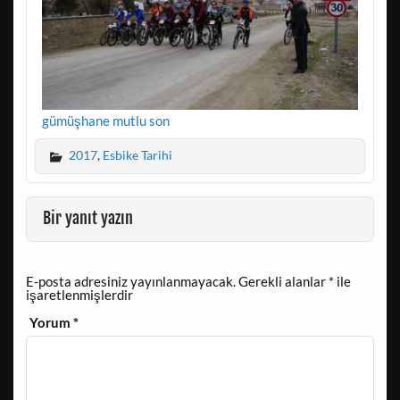
gümüşhane mutlu son
2017
,
Esbike Tarihi
Bir yanıt yazın
E-posta adresiniz yayınlanmayacak.
Gerekli alanlar
*
ile
işaretlenmişlerdir
Yorum
*