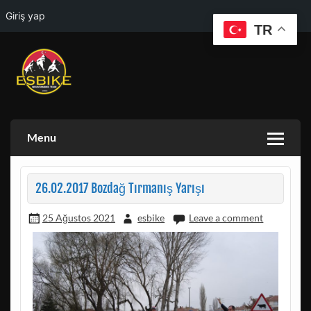
Giriş yap
TR
Skip
to
content
ESKISEHIR BISIKLET TOPLULUGU VE ESKISEHIR DOGA
ESBIKE & ESDAG
AKTIVITELERI GRUBU
Menu
26.02.2017 Bozdağ Tırmanış Yarışı
25 Ağustos 2021
esbike
Leave a comment