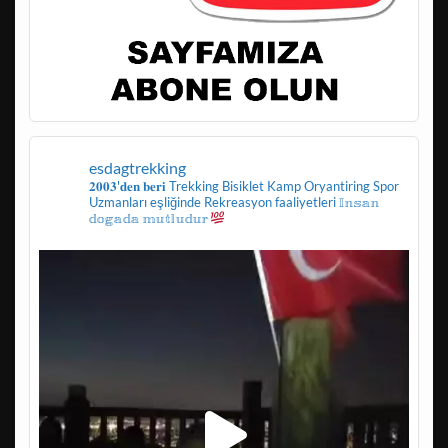
esdagtrekking
𝟐𝟎𝟎𝟑'𝐝𝐞𝐧 𝐛𝐞𝐫𝐢
Trekking
Bisiklet
Kamp
Oryantiring
Spor
Uzmanları eşliğinde
Rekreasyon faaliyetleri
𝕀𝕟𝕤𝕒𝕟
𝕕𝕠𝕘𝕒𝕕𝕒 𝕞𝕦𝕥𝕝𝕦𝕕𝕦𝕣