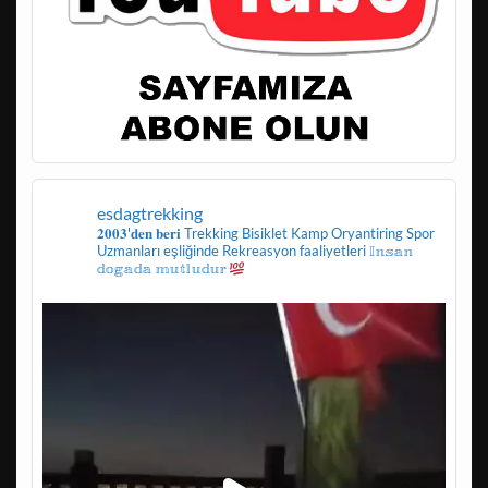
esdagtrekking
𝟐𝟎𝟎𝟑'𝐝𝐞𝐧 𝐛𝐞𝐫𝐢
Trekking
Bisiklet
Kamp
Oryantiring
Spor
Uzmanları eşliğinde
Rekreasyon faaliyetleri
𝕀𝕟𝕤𝕒𝕟
𝕕𝕠𝕘𝕒𝕕𝕒 𝕞𝕦𝕥𝕝𝕦𝕕𝕦𝕣