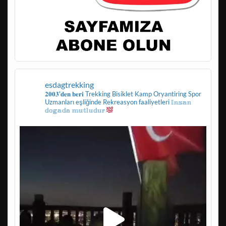
esdagtrekking
𝟐𝟎𝟎𝟑'𝐝𝐞𝐧 𝐛𝐞𝐫𝐢
Trekking
Bisiklet
Kamp
Oryantiring
Spor
Uzmanları eşliğinde
Rekreasyon faaliyetleri
𝕀𝕟𝕤𝕒𝕟
𝕕𝕠𝕘𝕒𝕕𝕒 𝕞𝕦𝕥𝕝𝕦𝕕𝕦𝕣