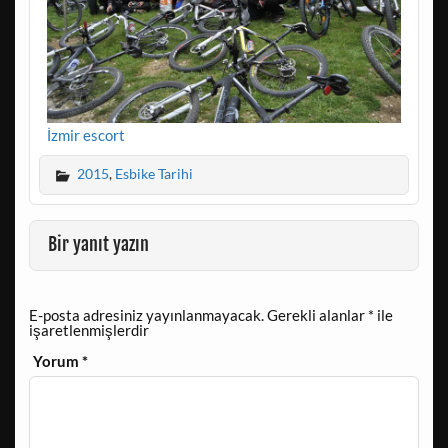
İzmir escort
2015
,
Esbike Tarihi
Bir yanıt yazın
E-posta adresiniz yayınlanmayacak.
Gerekli alanlar
*
ile
işaretlenmişlerdir
Yorum
*