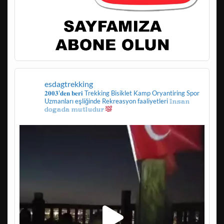
esdagtrekking
𝟐𝟎𝟎𝟑'𝐝𝐞𝐧 𝐛𝐞𝐫𝐢
Trekking
Bisiklet
Kamp
Oryantiring
Spor
Uzmanları eşliğinde
Rekreasyon faaliyetleri
𝕀𝕟𝕤𝕒𝕟
𝕕𝕠𝕘𝕒𝕕𝕒 𝕞𝕦𝕥𝕝𝕦𝕕𝕦𝕣