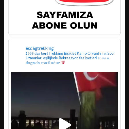
esdagtrekking
𝟐𝟎𝟎𝟑'𝐝𝐞𝐧 𝐛𝐞𝐫𝐢
Trekking
Bisiklet
Kamp
Oryantiring
Spor
Uzmanları eşliğinde
Rekreasyon faaliyetleri
𝕀𝕟𝕤𝕒𝕟
𝕕𝕠𝕘𝕒𝕕𝕒 𝕞𝕦𝕥𝕝𝕦𝕕𝕦𝕣