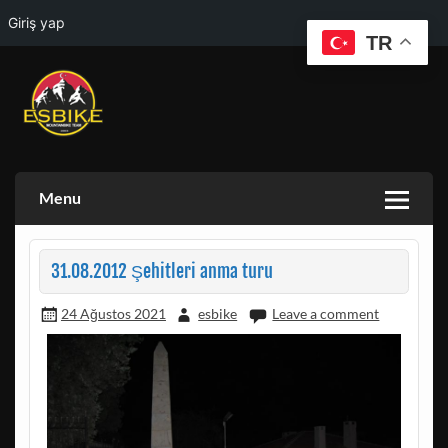
Giriş yap
TR
Skip
to
content
ESKISEHIR BISIKLET TOPLULUGU VE ESKISEHIR DOGA
ESBIKE & ESDAG
AKTIVITELERI GRUBU
Menu
31.08.2012 Şehitleri anma turu
24 Ağustos 2021
esbike
Leave a comment