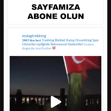
esdagtrekking
𝟐𝟎𝟎𝟑'𝐝𝐞𝐧 𝐛𝐞𝐫𝐢
Trekking
Bisiklet
Kamp
Oryantiring
Spor
Uzmanları eşliğinde
Rekreasyon faaliyetleri
𝕀𝕟𝕤𝕒𝕟
𝕕𝕠𝕘𝕒𝕕𝕒 𝕞𝕦𝕥𝕝𝕦𝕕𝕦𝕣