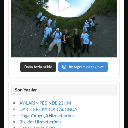
Instagram'da takip et
Daha fazla yükle
Son Yazılar
AYILARIN PEŞİNDE 23 KM
DARI TEPE KARLAR ALTINDA
Doğa Yürüyüşü Hizmetlerimiz
Bisiklet Hizmetlerimiz
Doğa Gece’de Güzel