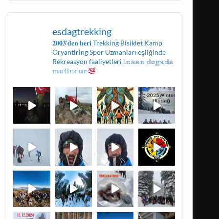
esdagtrekking
𝟐𝟎𝟎𝟑'𝐝𝐞𝐧 𝐛𝐞𝐫𝐢
Trekking
Bisiklet
Kamp
Oryantiring
Spor Uzmanları eşliğinde
Rekreasyon faaliyetleri
𝕀𝕟𝕤𝕒𝕟 𝕕𝕠𝕘𝕒𝕕𝕒
𝕞𝕦𝕥𝕝𝕦𝕕𝕦𝕣