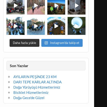
Instagram'da takip et
Daha fazla yükle
Son Yazılar
AYILARIN PEŞİNDE 23 KM
DARI TEPE KARLAR ALTINDA
Doğa Yürüyüşü Hizmetlerimiz
Bisiklet Hizmetlerimiz
Doğa Gece’de Güzel