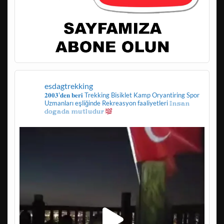
esdagtrekking
𝟐𝟎𝟎𝟑'𝐝𝐞𝐧 𝐛𝐞𝐫𝐢
Trekking
Bisiklet
Kamp
Oryantiring
Spor
Uzmanları eşliğinde
Rekreasyon faaliyetleri
𝕀𝕟𝕤𝕒𝕟
𝕕𝕠𝕘𝕒𝕕𝕒 𝕞𝕦𝕥𝕝𝕦𝕕𝕦𝕣