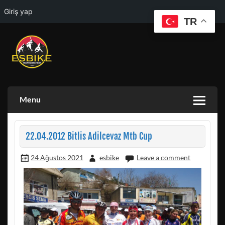
Giriş yap
TR
Skip
to
content
ESKISEHIR BISIKLET TOPLULUGU VE ESKISEHIR DOGA
ESBIKE & ESDAG
AKTIVITELERI GRUBU
Menu
22.04.2012 Bitlis Adilcevaz Mtb Cup
24 Ağustos 2021
esbike
Leave a comment