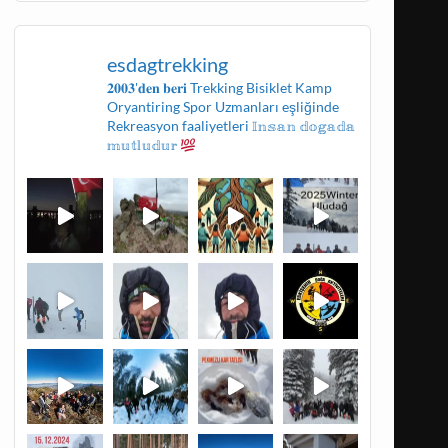
esdagtrekking
𝟐𝟎𝟎𝟑'𝐝𝐞𝐧 𝐛𝐞𝐫𝐢
Trekking
Bisiklet
Kamp
Oryantiring
Spor Uzmanları eşliğinde
Rekreasyon faaliyetleri
𝕀𝕟𝕤𝕒𝕟 𝕕𝕠𝕘𝕒𝕕𝕒
𝕞𝕦𝕥𝕝𝕦𝕕𝕦𝕣