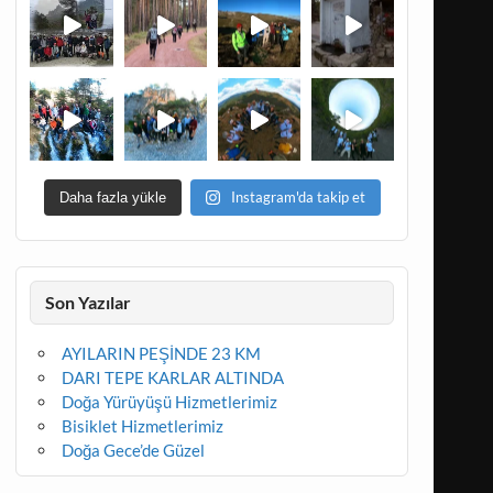
Instagram'da takip et
Daha fazla yükle
Son Yazılar
AYILARIN PEŞİNDE 23 KM
DARI TEPE KARLAR ALTINDA
Doğa Yürüyüşü Hizmetlerimiz
Bisiklet Hizmetlerimiz
Doğa Gece’de Güzel