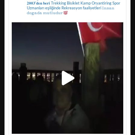
𝟐𝟎𝟎𝟑'𝐝𝐞𝐧 𝐛𝐞𝐫𝐢
Trekking
Bisiklet
Kamp
Oryantiring
Spor
Uzmanları eşliğinde
Rekreasyon faaliyetleri
𝕀𝕟𝕤𝕒𝕟
𝕕𝕠𝕘𝕒𝕕𝕒 𝕞𝕦𝕥𝕝𝕦𝕕𝕦𝕣