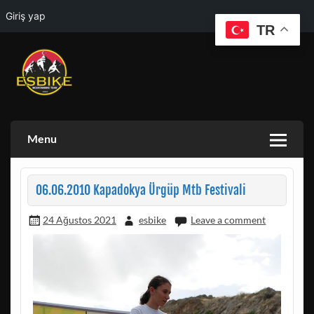
Giriş yap
TR
Skip
to
content
ESKISEHIR BISIKLET TOPLULUGU VE ESKISEHIR DOGA
ESBIKE & ESDAG
AKTIVITELERI GRUBU
Menu
06.06.2010 Kapadokya Ürgüp Mtb Festivali
24 Ağustos 2021
esbike
Leave a comment