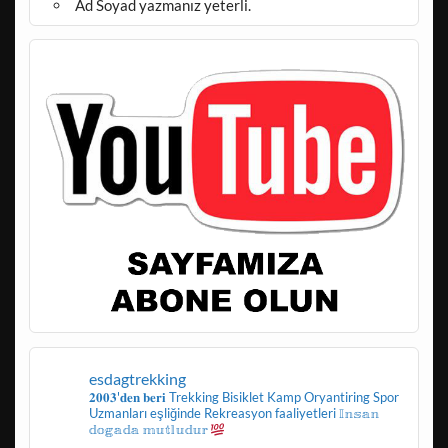
Ad Soyad yazmanız yeterli.
esdagtrekking
𝟐𝟎𝟎𝟑'𝐝𝐞𝐧 𝐛𝐞𝐫𝐢
Trekking
Bisiklet
Kamp
Oryantiring
Spor
Uzmanları eşliğinde
Rekreasyon faaliyetleri
𝕀𝕟𝕤𝕒𝕟
𝕕𝕠𝕘𝕒𝕕𝕒 𝕞𝕦𝕥𝕝𝕦𝕕𝕦𝕣