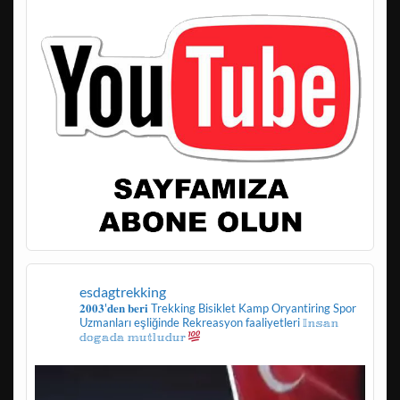
esdagtrekking
𝟐𝟎𝟎𝟑'𝐝𝐞𝐧 𝐛𝐞𝐫𝐢
Trekking
Bisiklet
Kamp
Oryantiring
Spor
Uzmanları eşliğinde
Rekreasyon faaliyetleri
𝕀𝕟𝕤𝕒𝕟
𝕕𝕠𝕘𝕒𝕕𝕒 𝕞𝕦𝕥𝕝𝕦𝕕𝕦𝕣