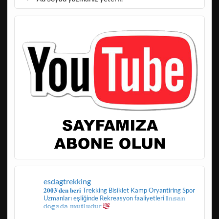
esdagtrekking
𝟐𝟎𝟎𝟑'𝐝𝐞𝐧 𝐛𝐞𝐫𝐢
Trekking
Bisiklet
Kamp
Oryantiring
Spor
Uzmanları eşliğinde
Rekreasyon faaliyetleri
𝕀𝕟𝕤𝕒𝕟
𝕕𝕠𝕘𝕒𝕕𝕒 𝕞𝕦𝕥𝕝𝕦𝕕𝕦𝕣