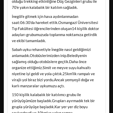
olduğu trekking etkinliğine Düş Gezginleri grubu ile
70’e yakın kalabalık bir katılım sağladık.
İnegöl’e gitmek için hava aydınlanmadan
saat:06:30’da hareket ettik.Osmangazi Üniversitesi
Tıp Fakültesi öğrencilerinden oluşan14 kişilik doktor
adayları grubumuzuda toplanma noktamıza getirdik
ve ekibi tamamladık.
Sabah uyku rehavetiyle İnegöle nasıl geldiğimizi
anlamadık.Otobüslerimizden inip.Belediyenin
sağlamış olduğu otobüslere geçtik.Daha önce
organize ettiğimiz.Simit ve meyve suyu kahvaltı
niyetine iyi geldi ve yola çıktık.25km’lik rampalı ve
virajlı yol biraz bizi yordu.Ancak yemyeşil doğa ve
karlı manzaralar uykumuzu açtı.
150 kişilik kalabalık bir katılımcı grubu ile
yürüyüşümüze başladık.Grupları ayırmadık tek bir
grupla yürüyüşe başladık.Kar yer yer diz boyu
seviyedeydi ve 10km’ye yakın rampa