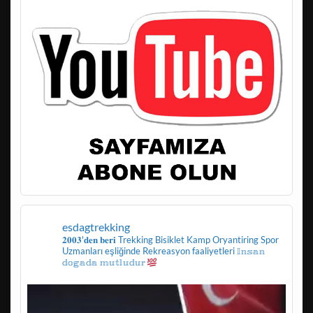
esdagtrekking
𝟐𝟎𝟎𝟑'𝐝𝐞𝐧 𝐛𝐞𝐫𝐢
Trekking
Bisiklet
Kamp
Oryantiring
Spor
Uzmanları eşliğinde
Rekreasyon faaliyetleri
𝕀𝕟𝕤𝕒𝕟
𝕕𝕠𝕘𝕒𝕕𝕒 𝕞𝕦𝕥𝕝𝕦𝕕𝕦𝕣