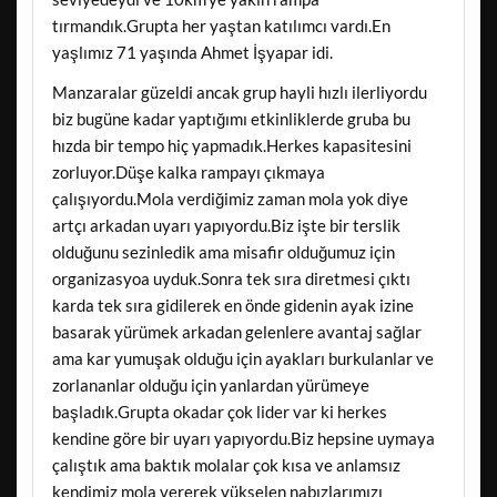
tırmandık.Grupta her yaştan katılımcı vardı.En
yaşlımız 71 yaşında Ahmet İşyapar idi.
Manzaralar güzeldi ancak grup hayli hızlı ilerliyordu
biz bugüne kadar yaptığımı etkinliklerde gruba bu
hızda bir tempo hiç yapmadık.Herkes kapasitesini
zorluyor.Düşe kalka rampayı çıkmaya
çalışıyordu.Mola verdiğimiz zaman mola yok diye
artçı arkadan uyarı yapıyordu.Biz işte bir terslik
olduğunu sezinledik ama misafir olduğumuz için
organizasyoa uyduk.Sonra tek sıra diretmesi çıktı
karda tek sıra gidilerek en önde gidenin ayak izine
basarak yürümek arkadan gelenlere avantaj sağlar
ama kar yumuşak olduğu için ayakları burkulanlar ve
zorlananlar olduğu için yanlardan yürümeye
başladık.Grupta okadar çok lider var ki herkes
kendine göre bir uyarı yapıyordu.Biz hepsine uymaya
çalıştık ama baktık molalar çok kısa ve anlamsız
kendimiz mola vererek yükselen nabızlarımızı