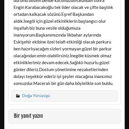
durumu bilsem bende katılmazdım.Bundan sonra
Engin Karabacakoğlu tek lider olacak ve çifte başlılık
ortadan kalkacak sözünü Eşref Başkandan
aldık.İnegöl için güzel etkinliklerin başlangıcı olur
inşallah biz buna vesile olduğumuza
inanıyorum.Başkanımızında ilkbahar aylarında
Eskişehir ekibine özel telafi etkinliği olacak parkuru
ben hazırlıyacağım sizleri yormayan güzel bir parkur
olacağından emin olabilirsiniz.İnegöle küsmek olmaz
etkinliklerimiz devam edecek.Sağlıklı huzurlu güzel
günler dileriz.Dostum yönetimine nezaketlerinden
dolayı teşekkür ederiz iyi şeyler olacağına inancımız
sonsuzdur.Maceralı bir gün daha böylelikle son buldu.
Doğa Yürüyüşü
Bir yanıt yazın