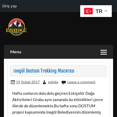
Giriş yap
TR
Skip
to
content
ESKISEHIR BISIKLET TOPLULUGU VE ESKISEHIR DOGA
ESBIKE & ESDAG
AKTIVITELERI GRUBU
Menu
İnegöl Dostum Trekking Macerası
19 Şubat 2017
esbike
Leave a comment
Hafta sonlarını dolu dolu geçiren Eskişehir Doğa
Aktiviteleri Grubu aynı zamanda bu etkinlikleri çevre
illerde de düzenlemekte.Bu hafta sonu DOSTUM
projesi kapsamında İnegöl Belediyesinin düzenlemiş