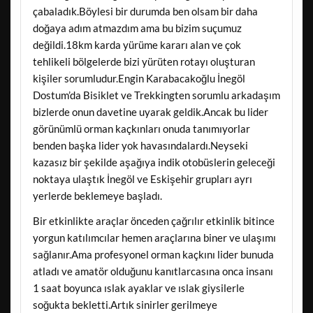
çabaladık.Böylesi bir durumda ben olsam bir daha
doğaya adım atmazdım ama bu bizim suçumuz
değildi.18km karda yürüme kararı alan ve çok
tehlikeli bölgelerde bizi yürüten rotayı oluşturan
kişiler sorumludur.Engin Karabacakoğlu İnegöl
Dostum’da Bisiklet ve Trekkingten sorumlu arkadaşım
bizlerde onun davetine uyarak geldik.Ancak bu lider
görünümlü orman kaçkınları onuda tanımıyorlar
benden başka lider yok havasındalardı.Neyseki
kazasız bir şekilde aşağıya indik otobüslerin geleceği
noktaya ulaştık İnegöl ve Eskişehir grupları ayrı
yerlerde beklemeye başladı.
Bir etkinlikte araçlar önceden çağrılır etkinlik bitince
yorgun katılımcılar hemen araçlarına biner ve ulaşımı
sağlanır.Ama profesyonel orman kaçkını lider bunuda
atladı ve amatör olduğunu kanıtlarcasına onca insanı
1 saat boyunca ıslak ayaklar ve ıslak giysilerle
soğukta bekletti.Artık sinirler gerilmeye