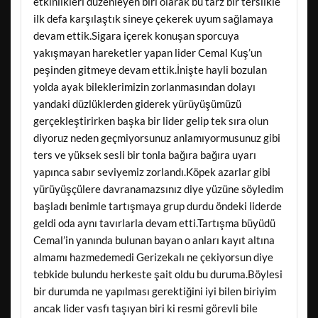
etkinlikleri düzenleyen biri olarak bu tarz bir terslikle
ilk defa karşılaştık sineye çekerek uyum sağlamaya
devam ettik.Sigara içerek konuşan sporcuya
yakışmayan hareketler yapan lider Cemal Kuş’un
peşinden gitmeye devam ettik.İnişte hayli bozulan
yolda ayak bileklerimizin zorlanmasından dolayı
yandaki düzlüklerden giderek yürüyüşümüzü
gerçekleştirirken başka bir lider gelip tek sıra olun
diyoruz neden geçmiyorsunuz anlamıyormusunuz gibi
ters ve yüksek sesli bir tonla bağıra bağıra uyarı
yapınca sabır seviyemiz zorlandı.Köpek azarlar gibi
yürüyüşçülere davranamazsınız diye yüzüne söyledim
başladı benimle tartışmaya grup durdu öndeki liderde
geldi oda aynı tavırlarla devam etti.Tartışma büyüdü
Cemal’in yanında bulunan bayan o anları kayıt altına
almamı hazmedemedi Gerizekalı ne çekiyorsun diye
tebkide bulundu herkeste şait oldu bu duruma.Böylesi
bir durumda ne yapılması gerektiğini iyi bilen biriyim
ancak lider vasfı taşıyan biri ki resmi görevli bile