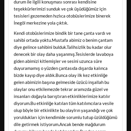
durum ile ilgili konuşması sonrası kendisine
teşekkürlerimizi sunduk ve çok üşüdüğümüz için
tesisleri gezemeden hızlıca otobüslerimize binerek
İnegöl merkezine yola çıktık.
Kendi otobüslerimize bindik bir tane çanta vardı ve
sahibi ortada yoktu.Mustafa abimiz o benim çantam
diye gelince sahibini bulduk.Talihsizlik bu kadar olur
denecek bir olay daha yaşanmış.Tesislerde lavaboya
giden abimizi kitlemişler ve sesini uzunca süre
duyuramamış o yüzden çantasıda dışarda kalınca
bizde kayıp diye aldık.Bunca olay ilk kez etkinliğe
gelen abimizin başına gelmeside üzücü inşallah bu
olaylar onu etkilemezde tekrar aramızda güzel ve
insanları doğayla barıştıran etkinliklerimize katılır
diyorum.Bu etkinliğe katılan tüm katılımcılara vesile
olup böyle bir etkinlikte bu olaylrın yaşandığı ve çok
yoruldukları için kendimide sorumlu tutup üzüldüğümü
dile getirmek istiyorum.Ancak bende mağdurum