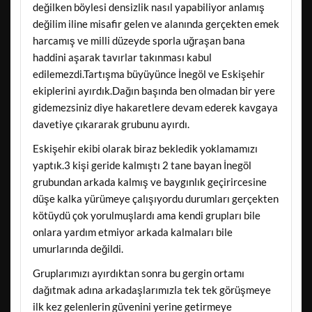
değilken böylesi densizlik nasıl yapabiliyor anlamış
değilim iline misafir gelen ve alanında gerçekten emek
harcamış ve milli düzeyde sporla uğraşan bana
haddini aşarak tavırlar takınması kabul
edilemezdi.Tartışma büyüyünce İnegöl ve Eskişehir
ekiplerini ayırdık.Dağın başında ben olmadan bir yere
gidemezsiniz diye hakaretlere devam ederek kavgaya
davetiye çıkararak grubunu ayırdı.
Eskişehir ekibi olarak biraz bekledik yoklamamızı
yaptık.3 kişi geride kalmıştı 2 tane bayan İnegöl
grubundan arkada kalmış ve baygınlık geçirircesine
düşe kalka yürümeye çalışıyordu durumları gerçekten
kötüydü çok yorulmuşlardı ama kendi grupları bile
onlara yardım etmiyor arkada kalmaları bile
umurlarında değildi.
Gruplarımızı ayırdıktan sonra bu gergin ortamı
dağıtmak adına arkadaşlarımızla tek tek görüşmeye
ilk kez gelenlerin güvenini yerine getirmeye