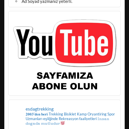
Ad Soyad yazmanız yeterli.
esdagtrekking
𝟐𝟎𝟎𝟑'𝐝𝐞𝐧 𝐛𝐞𝐫𝐢
Trekking
Bisiklet
Kamp
Oryantiring
Spor
Uzmanları eşliğinde
Rekreasyon faaliyetleri
𝕀𝕟𝕤𝕒𝕟
𝕕𝕠𝕘𝕒𝕕𝕒 𝕞𝕦𝕥𝕝𝕦𝕕𝕦𝕣