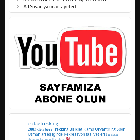
Ad Soyad yazmanız yeterli.
esdagtrekking
𝟐𝟎𝟎𝟑'𝐝𝐞𝐧 𝐛𝐞𝐫𝐢
Trekking
Bisiklet
Kamp
Oryantiring
Spor
Uzmanları eşliğinde
Rekreasyon faaliyetleri
𝕀𝕟𝕤𝕒𝕟
𝕕𝕠𝕘𝕒𝕕𝕒 𝕞𝕦𝕥𝕝𝕦𝕕𝕦𝕣