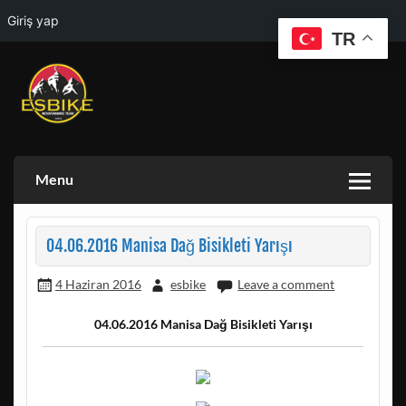
Giriş yap
TR
Skip
to
content
ESKISEHIR BISIKLET TOPLULUGU VE ESKISEHIR DOGA
ESBIKE & ESDAG
AKTIVITELERI GRUBU
Menu
04.06.2016 Manisa Dağ Bisikleti Yarışı
4 Haziran 2016
esbike
Leave a comment
04.06.2016 Manisa Dağ Bisikleti Yarışı