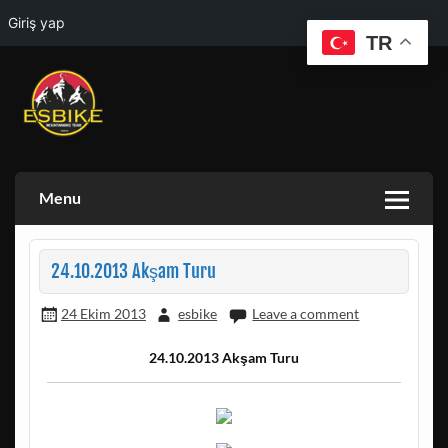
Giriş yap
TR
Skip
to
content
ESKISEHIR BISIKLET TOPLULUGU VE ESKISEHIR DOGA
ESBIKE & ESDAG
AKTIVITELERI GRUBU
Menu
24.10.2013 Akşam Turu
24 Ekim 2013
esbike
Leave a comment
24.10.2013 Akşam Turu