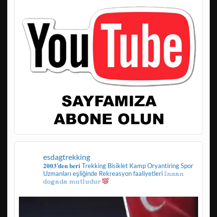
esdagtrekking
𝟐𝟎𝟎𝟑'𝐝𝐞𝐧 𝐛𝐞𝐫𝐢
Trekking
Bisiklet
Kamp
Oryantiring
Spor
Uzmanları eşliğinde
Rekreasyon faaliyetleri
𝕀𝕟𝕤𝕒𝕟
𝕕𝕠𝕘𝕒𝕕𝕒 𝕞𝕦𝕥𝕝𝕦𝕕𝕦𝕣