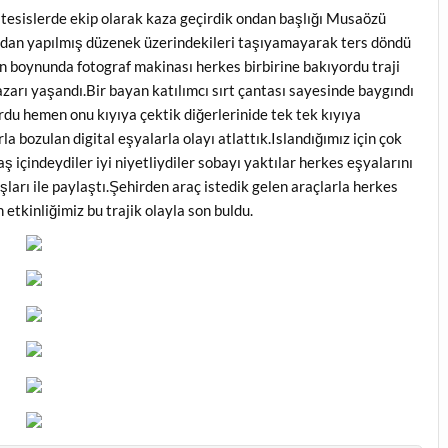
tesislerde ekip olarak kaza geçirdik ondan başlığı Musaözü
adan yapılmış düzenek üzerindekileri taşıyamayarak ters döndü
in boynunda fotograf makinası herkes birbirine bakıyordu traji
zarı yaşandı.Bir bayan katılımcı sırt çantası sayesinde baygındı
rdu hemen onu kıyıya çektik diğerlerinide tek tek kıyıya
 bozulan digital eşyalarla olayı atlattık.Islandığımız için çok
ş içindeydiler iyi niyetliydiler sobayı yaktılar herkes eşyalarını
ları ile paylaştı.Şehirden araç istedik gelen araçlarla herkes
 etkinliğimiz bu trajik olayla son buldu.