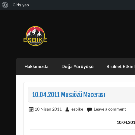
WordPress
Giriş yap
Skip
hakkında
to
content
ESBIKE & ESDAG
ESKISEHIR BISIKLET TOPLULUGU VE ES
Hakkımızda
Doğa Yürüyüşü
Bisiklet Etkinl
10.04.2011 Musaözü Macerası
10 Nisan 2011
esbike
Leave a comment
10.04.20