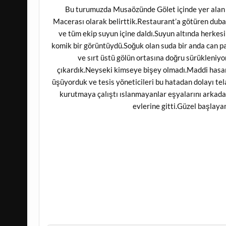
Bu turumuzda Musaözünde Gölet içinde yer alan 
Macerası olarak belirttik.Restaurant’a götüren dub
ve tüm ekip suyun içine daldı.Suyun altında herkes
komik bir görüntüydü.Soğuk olan suda bir anda can pa
ve sırt üstü gölün ortasına doğru sürükleniyo
çıkardık.Neyseki kimseye bişey olmadı.Maddi hasarla
üşüyorduk ve tesis yöneticileri bu hatadan dolayı tela
kurutmaya çalıştı ıslanmayanlar eşyalarını arkadaş
evlerine gitti.Güzel başlayan