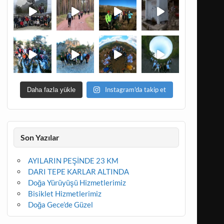
Instagram'da takip et
Daha fazla yükle
Son Yazılar
AYILARIN PEŞİNDE 23 KM
DARI TEPE KARLAR ALTINDA
Doğa Yürüyüşü Hizmetlerimiz
Bisiklet Hizmetlerimiz
Doğa Gece’de Güzel