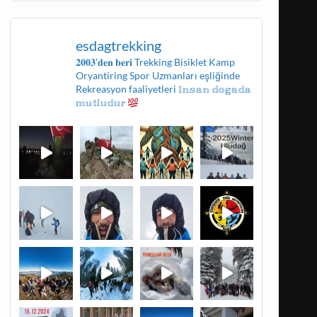
esdagtrekking
𝟐𝟎𝟎𝟑'𝐝𝐞𝐧 𝐛𝐞𝐫𝐢
Trekking
Bisiklet
Kamp
Oryantiring
Spor Uzmanları eşliğinde
Rekreasyon faaliyetleri
𝕀𝕟𝕤𝕒𝕟 𝕕𝕠𝕘𝕒𝕕𝕒
𝕞𝕦𝕥𝕝𝕦𝕕𝕦𝕣