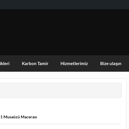
KISEHIR DOGA AKTIVITELERI GRUBU
ikleri
Karbon Tamir
Hizmetlerimiz
Bize ulaşın
11 Musaözü Macerası