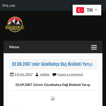
Giriş yap
TR
Skip
to
content
ESKISEHIR BISIKLET TOPLULUGU VE ESKISEHIR DOGA
ESBIKE & ESDAG
AKTIVITELERI GRUBU
Menu
02.09.2007 İzmir Güzelbahçe Dağ Bisikleti Yarışı
2 Eylül 2007
esbike
Leave a comment
02.09.2007 3.İzmir Güzelbahçe Dağ Bisikleti Yarışı