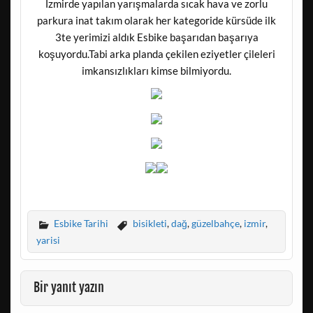
İzmirde yapılan yarışmalarda sıcak hava ve zorlu
parkura inat takım olarak her kategoride kürsüde ilk
3te yerimizi aldık Esbike başarıdan başarıya
koşuyordu.Tabi arka planda çekilen eziyetler çileleri
imkansızlıkları kimse bilmiyordu.
Esbike Tarihi
bisikleti
,
dağ
,
güzelbahçe
,
izmir
,
yarisi
Bir yanıt yazın