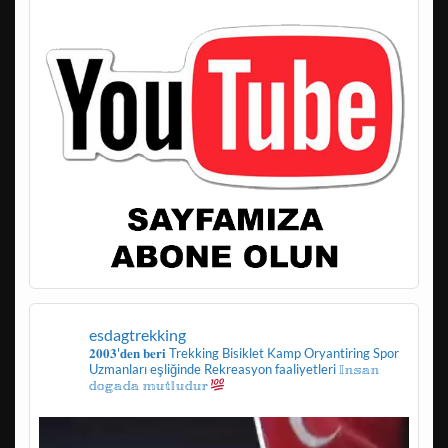
esdagtrekking
𝟐𝟎𝟎𝟑'𝐝𝐞𝐧 𝐛𝐞𝐫𝐢
Trekking
Bisiklet
Kamp
Oryantiring
Spor
Uzmanları eşliğinde
Rekreasyon faaliyetleri
𝕀𝕟𝕤𝕒𝕟
𝕕𝕠𝕘𝕒𝕕𝕒 𝕞𝕦𝕥𝕝𝕦𝕕𝕦𝕣