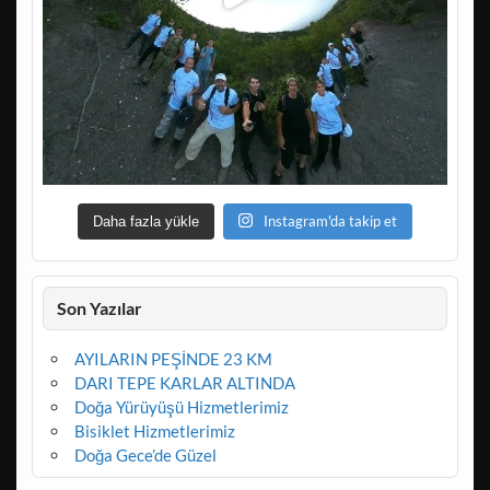
Instagram'da takip et
Daha fazla yükle
Son Yazılar
AYILARIN PEŞİNDE 23 KM
DARI TEPE KARLAR ALTINDA
Doğa Yürüyüşü Hizmetlerimiz
Bisiklet Hizmetlerimiz
Doğa Gece’de Güzel