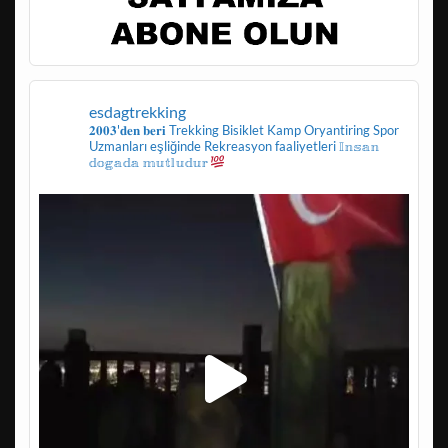
esdagtrekking
𝟐𝟎𝟎𝟑'𝐝𝐞𝐧 𝐛𝐞𝐫𝐢
Trekking
Bisiklet
Kamp
Oryantiring
Spor
Uzmanları eşliğinde
Rekreasyon faaliyetleri
𝕀𝕟𝕤𝕒𝕟
𝕕𝕠𝕘𝕒𝕕𝕒 𝕞𝕦𝕥𝕝𝕦𝕕𝕦𝕣